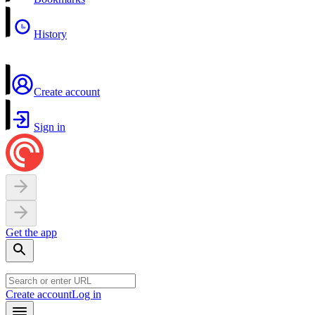
History
Create account
Sign in
Get the app
Create account
Log in