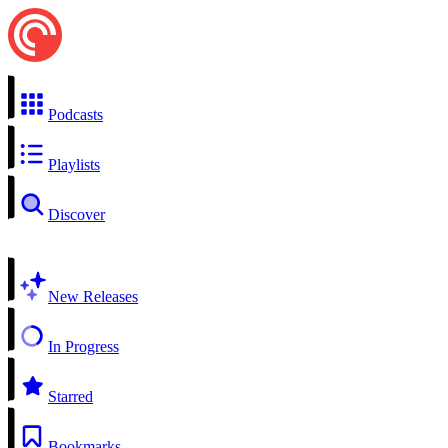
Podcasts
Playlists
Discover
New Releases
In Progress
Starred
Bookmarks