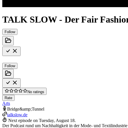
TALK SLOW - Der Fair Fashio
Follow
Follow
No ratings
Rate
Arts
Bridge&amp;Tunnel
talkslow.de
Next episode on
Tuesday, August 18
.
Der Podcast rund um Nachhaltigkeit in der Mode- und Textilindustrie