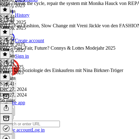
#044 - Break the cycle, repair the system mit Monika Hauck von 
Nov 7, 2025
53 mins
History
S1 E44
·
S1 E43
Sep 26, 2025
#043 - Fast Fashion, Slow Change mit Vreni Jäckle von den FA
Sep 26, 2025
1 hr
S1 E43
·
Create account
S1 E42
May 9, 2025
#042 - Fast, Fair, Future? Connys & Lottes Modejahr 2025
May 9, 2025
1h 10m
Sign in
S1 E42
·
S1 E41
Feb 7, 2025
#041 - Die Soziologie des Einkaufens mit Nina Birkner-Tröger
Feb 7, 2025
31 mins
S1 E41
·
Dec 27, 2024
Dec 27, 2024
56 mins
Get the app
Create account
Log in