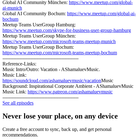
Global AI Community München:
https://www.meetup.com/global-
ai-munich
Global AI Community Bochum:
https://www.meetup.com/global-ai-
bochum
Meetup Teams UserGroup Hamburg:
https://www.meetup.com/skype-for-business-user-group-hamburg
Meetup Teams UserGroup München:
https://www.meetup.com/microsoft-teams-meetup-munich
Meetup Teams UserGroup Bochum:
https://www.meetup.com/microsoft-teams-meetup-bochum
-------------------------------------------------
Reference-Links:
Music Intro/Outro: Vacation - AShamaluevMusic.
Music Link:
https://soundcloud.com/ashamaluevmusic/vacation
Music
Background: Inspirational Corporate Ambient - AShamaluevMusic
Music Link:
https://www.patreon.com/ashamaluevmusic
-------------------------------------------------
See all episodes
Never lose your place, on any device
Create a free account to sync, back up, and get personal
recommendations.