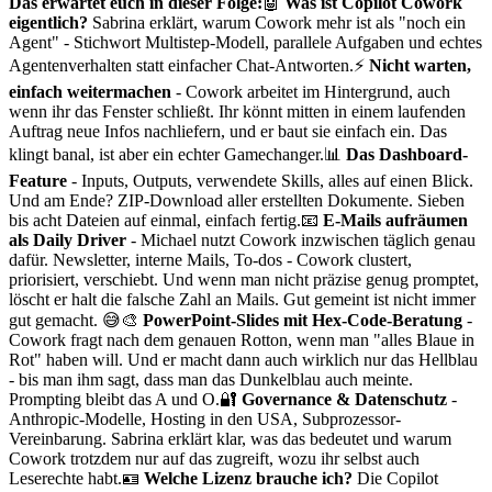
Das erwartet euch in dieser Folge:
🤖
Was ist Copilot Cowork
eigentlich?
Sabrina erklärt, warum Cowork mehr ist als "noch ein
Agent" - Stichwort Multistep-Modell, parallele Aufgaben und echtes
Agentenverhalten statt einfacher Chat-Antworten.⚡
Nicht warten,
einfach weitermachen
- Cowork arbeitet im Hintergrund, auch
wenn ihr das Fenster schließt. Ihr könnt mitten in einem laufenden
Auftrag neue Infos nachliefern, und er baut sie einfach ein. Das
klingt banal, ist aber ein echter Gamechanger.📊
Das Dashboard-
Feature
- Inputs, Outputs, verwendete Skills, alles auf einen Blick.
Und am Ende? ZIP-Download aller erstellten Dokumente. Sieben
bis acht Dateien auf einmal, einfach fertig.📧
E-Mails aufräumen
als Daily Driver
- Michael nutzt Cowork inzwischen täglich genau
dafür. Newsletter, interne Mails, To-dos - Cowork clustert,
priorisiert, verschiebt. Und wenn man nicht präzise genug promptet,
löscht er halt die falsche Zahl an Mails. Gut gemeint ist nicht immer
gut gemacht. 😅🎨
PowerPoint-Slides mit Hex-Code-Beratung
-
Cowork fragt nach dem genauen Rotton, wenn man "alles Blaue in
Rot" haben will. Und er macht dann auch wirklich nur das Hellblau
- bis man ihm sagt, dass man das Dunkelblau auch meinte.
Prompting bleibt das A und O.🔐
Governance & Datenschutz
-
Anthropic-Modelle, Hosting in den USA, Subprozessor-
Vereinbarung. Sabrina erklärt klar, was das bedeutet und warum
Cowork trotzdem nur auf das zugreift, wozu ihr selbst auch
Leserechte habt.🪪
Welche Lizenz brauche ich?
Die Copilot