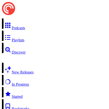
Podcasts
Playlists
Discover
New Releases
In Progress
Starred
Bookmarks