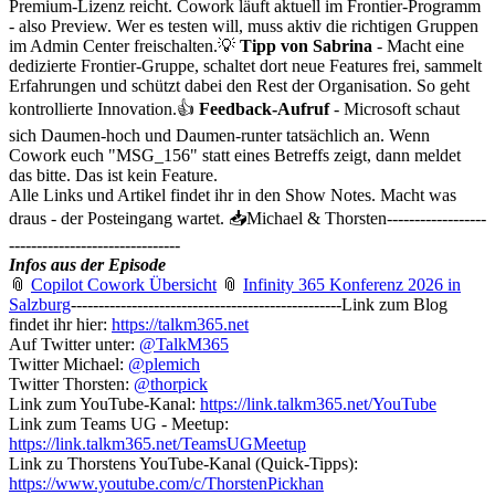
Premium-Lizenz reicht. Cowork läuft aktuell im Frontier-Programm
- also Preview. Wer es testen will, muss aktiv die richtigen Gruppen
im Admin Center freischalten.💡
Tipp von Sabrina
- Macht eine
dedizierte Frontier-Gruppe, schaltet dort neue Features frei, sammelt
Erfahrungen und schützt dabei den Rest der Organisation. So geht
kontrollierte Innovation.👍
Feedback-Aufruf
- Microsoft schaut
sich Daumen-hoch und Daumen-runter tatsächlich an. Wenn
Cowork euch "MSG_156" statt eines Betreffs zeigt, dann meldet
das bitte. Das ist kein Feature.
Alle Links und Artikel findet ihr in den Show Notes. Macht was
draus - der Posteingang wartet. 📥Michael & Thorsten------------------
-------------------------------
Infos aus der Episode
📎
Copilot Cowork Übersicht
📎
Infinity 365 Konferenz 2026 in
Salzburg
-------------------------------------------------Link zum Blog
findet ihr hier:
https://talkm365.net
Auf Twitter unter:
@TalkM365
Twitter Michael:
@plemich
Twitter Thorsten:
@thorpick
Link zum YouTube-Kanal:
https://link.talkm365.net/YouTube
Link zum Teams UG - Meetup:
https://link.talkm365.net/TeamsUGMeetup
Link zu Thorstens YouTube-Kanal (Quick-Tipps):
https://www.youtube.com/c/ThorstenPickhan