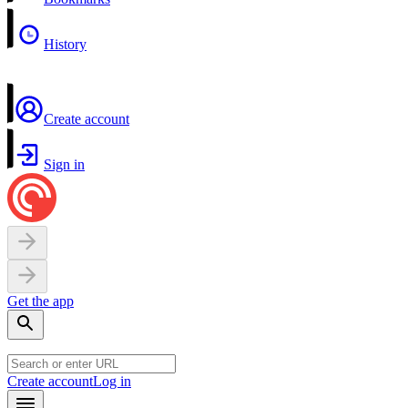
History
Create account
Sign in
Get the app
Create account
Log in