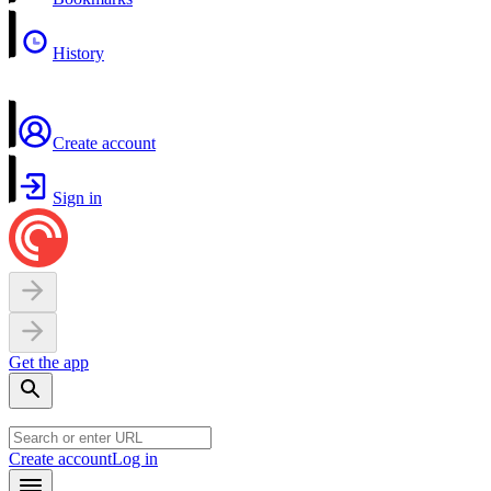
History
Create account
Sign in
Get the app
Create account
Log in