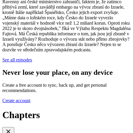
Ravenny ani české ministerstvo zahraničí, faktem je, že zatímco
přibývá zemí, které zavádějí embargo na vývoz zbraní do Izraele,
kromě Itálie například Španělsko, Česko jejich export zvyšuje.
„Máme data o loňském roce, kdy Česko do Izraele vyvezlo
vojenský materiál v hodnotě více než 1,2 miliard korun. Oproti roku
2022 je to skoro dvojnásobek," říká ve Výtahu Respektu Magdaléna
Fajtová. Má Česká republika informace o tom, jak jsou její zbraně v
Izraeli využívány? Rozhoduje o vývozu stát nebo přímo zbrojovky?
A porušuje Česko něco vývozem zbraní do Izraele? Nejen to se
dozvíte ve středečním zpravodajském podcastu.
See all episodes
Never lose your place, on any device
Create a free account to sync, back up, and get personal
recommendations.
Create account
Chapters