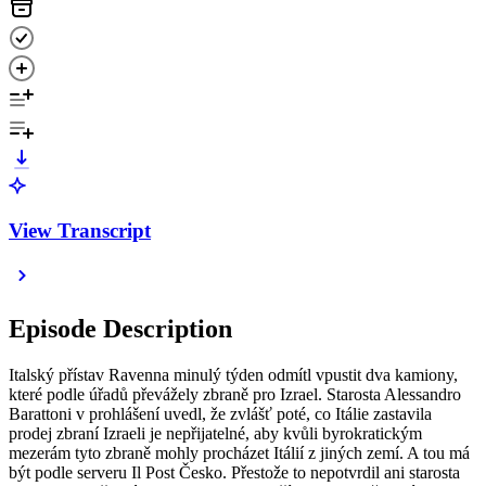
View Transcript
Episode Description
Italský přístav Ravenna minulý týden odmítl vpustit dva kamiony,
které podle úřadů převážely zbraně pro Izrael. Starosta Alessandro
Barattoni v prohlášení uvedl, že zvlášť poté, co Itálie zastavila
prodej zbraní Izraeli je nepřijatelné, aby kvůli byrokratickým
mezerám tyto zbraně mohly procházet Itálií z jiných zemí. A tou má
být podle serveru Il Post Česko. Přestože to nepotvrdil ani starosta