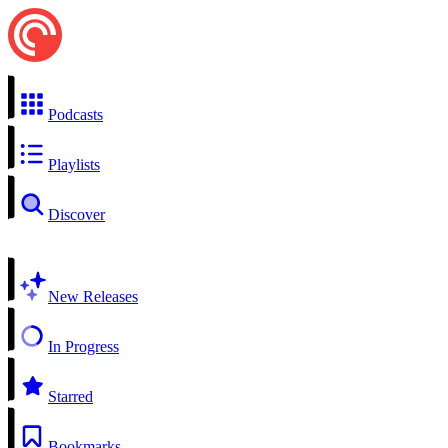
Podcasts
Playlists
Discover
New Releases
In Progress
Starred
Bookmarks