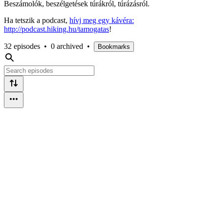
Beszámolók, beszélgetések túrákról, túrázásról.
Ha tetszik a podcast,
hívj meg egy kávéra:
http://podcast.hiking.hu/tamogatas
!
32 episodes
•
0 archived
•
Bookmarks