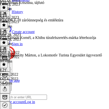
#24: Simon Krisztina, tájfutó
Oct 11, 2023
1h 24m
History
E24
·
E23
Jul 10, 2023
#23: OKT 70 záróünnepség és emléktúra
Jul 10, 2023
53 mins
E23
·
Create account
E22
Mar 28, 2023
#22: Csiszár Kornél, a Khibu túrafelszerelés-márka létrehozója
Mar 28, 2023
24 mins
Sign in
E22
·
E21
Nov 9, 2022
#21: Ispánovity Márton, a Lokomotív Turista Egyesület ügyvezető
Nov 9, 2022
elnöke
40 mins
E21
·
Oct 4, 2022
Oct 4, 2022
Get the app
54 mins
Create account
Log in