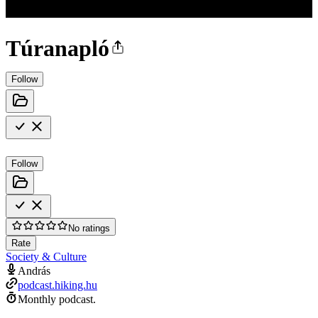
Túranapló
Follow
Follow
No ratings
Rate
Society & Culture
András
podcast.hiking.hu
Monthly podcast.