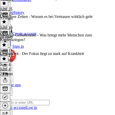
June 25
History
June 25
Unsichere Zeiten - Worum es bei Vertrauen wirklich geht
23 mins
June 18
June 18
Create account
Niedrige Geburtenrate - Was bringt mehr Menschen zum
28 mins
Kinderkriegen?
Sign in
June 11
Gesundheit - Der Fokus liegt zu stark auf Krankheit
June 11
23 mins
June 4
June 4
23 mins
Get the app
Create account
Log in