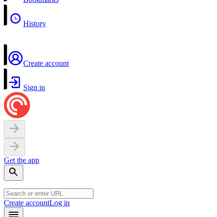
History
Create account
Sign in
Get the app
Create account
Log in