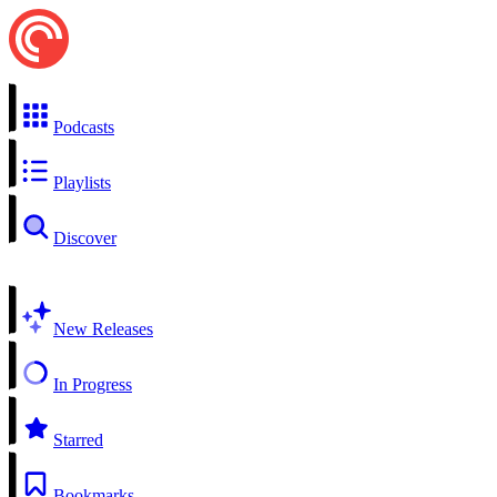
Podcasts
Playlists
Discover
New Releases
In Progress
Starred
Bookmarks