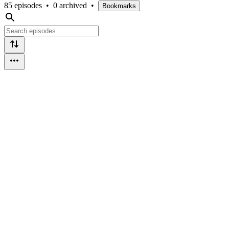
85 episodes
•
0 archived
•
Bookmarks