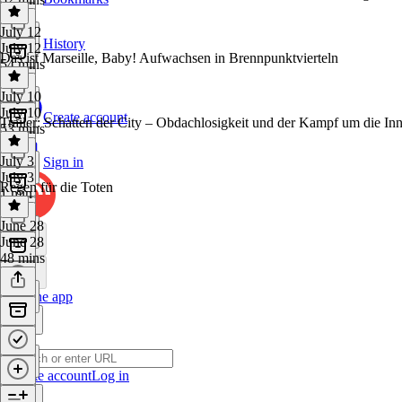
July 12
History
July 12
Das ist Marseille, Baby! Aufwachsen in Brennpunktvierteln
54 mins
July 10
July 10
Create account
Trailer: Schatten der City – Obdachlosigkeit und der Kampf um die Inn
53 mins
July 3
Sign in
July 3
Regen für die Toten
1 min
June 28
June 28
48 mins
Get the app
Create account
Log in