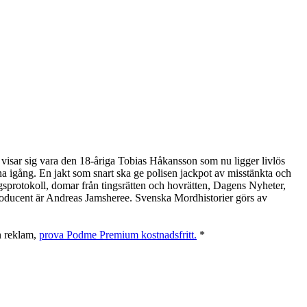
n visar sig vara den 18-åriga Tobias Håkansson som nu ligger livlös
na igång. En jakt som snart ska ge polisen jackpot av misstänkta och
gsprotokoll, domar från tingsrätten och hovrätten, Dagens Nyheter,
Producent är Andreas Jamsheree. Svenska Mordhistorier görs av
an reklam,
prova Podme Premium kostnadsfritt.
*