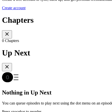
Create account
Chapters
0 Chapters
Up Next
Nothing in Up Next
You can queue episodes to play next using the dot menu on an episod
Press spacebar to reorder.