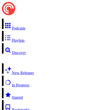
Podcasts
Playlists
Discover
New Releases
In Progress
Starred
Bookmarks