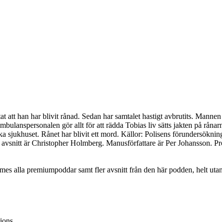
tat att han har blivit rånad. Sedan har samtalet hastigt avbrutits. Manne
ulanspersonalen gör allt för att rädda Tobias liv sätts jakten på rånar
a sjukhuset. Rånet har blivit ett mord. Källor: Polisens förundersöknin
a avsnitt är Christopher Holmberg. Manusförfattare är Per Johansson. 
Podmes alla premiumpoddar samt fler avsnitt från den här podden, helt ut
ions.