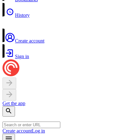
History
Create account
Sign in
Get the app
Create account
Log in