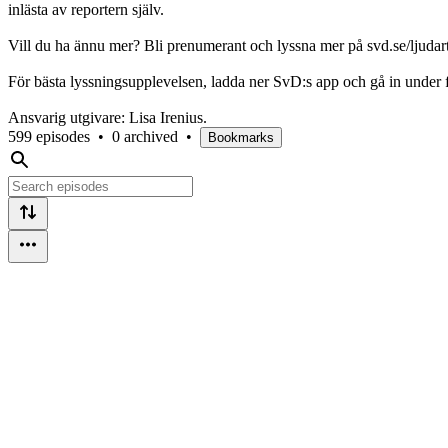
inlästa av reportern själv.
Vill du ha ännu mer? Bli prenumerant och lyssna mer på svd.se/ljudart
För bästa lyssningsupplevelsen, ladda ner SvD:s app och gå in under f
Ansvarig utgivare: Lisa Irenius.
599 episodes
•
0 archived
•
Bookmarks