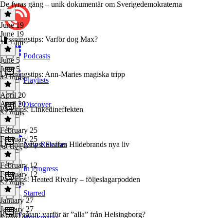
De fyras gäng – unik dokumentär om Sverigedemokraterna
June 19
June 19
Lyssningstips: Varför dog Max?
1h 14m
Podcasts
June 5
June 5
Lyssningstips: Ann-Maries magiska tripp
43 mins
Playlists
April 20
April 20
Discover
Poddtips: Linkedineffekten
37 mins
February 25
February 25
Lyssningstips: Staffan Hildebrands nya liv
New Releases
38 secs
February 12
In Progress
February 12
Poddtips! Heated Rivalry – följeslagarpodden
57 mins
Starred
January 27
January 27
Realitygåtan: varför är ”alla” från Helsingborg?
Bookmarks
1 min