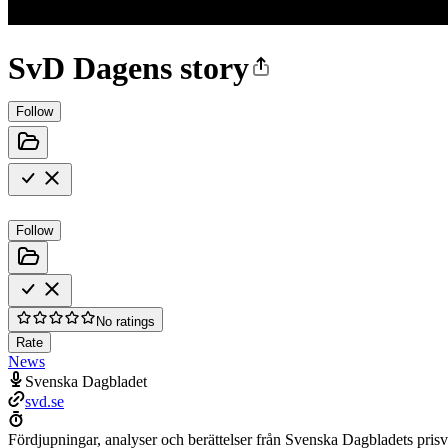
SvD Dagens story
Follow
Follow
No ratings
Rate
News
Svenska Dagbladet
svd.se
Fördjupningar, analyser och berättelser från Svenska Dagbladets prisvi