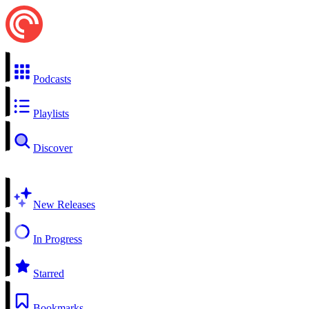
Podcasts
Playlists
Discover
New Releases
In Progress
Starred
Bookmarks