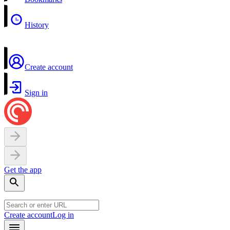
History
Create account
Sign in
Get the app
Create account
Log in