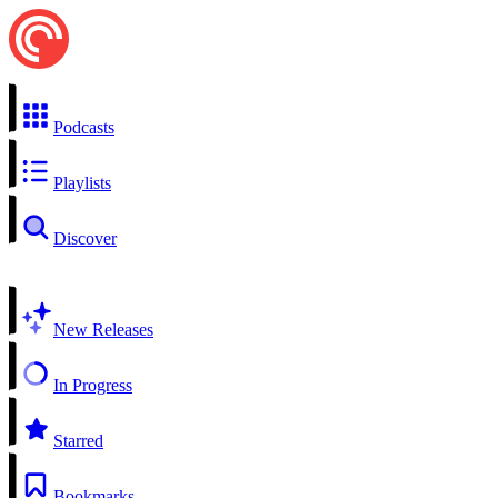
Podcasts
Playlists
Discover
New Releases
In Progress
Starred
Bookmarks