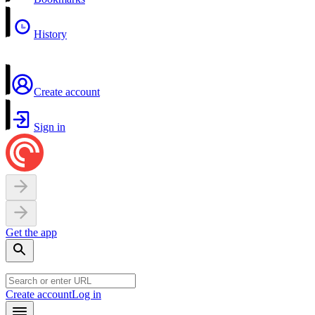
History
Create account
Sign in
Get the app
Create account
Log in