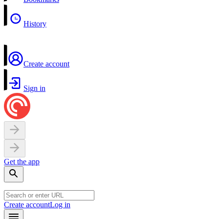
History
Create account
Sign in
Get the app
Create account
Log in