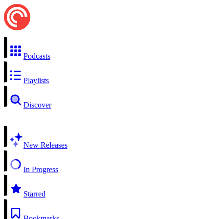
Podcasts
Playlists
Discover
New Releases
In Progress
Starred
Bookmarks