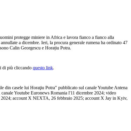
 uomini protegge miniere in Africa e lavora fianco a fianco alla
annullate a dicembre. Ieri, la procura generale rumena ha ordinato 47
 ci sono Calin Georgescu e Horațiu Potra.
i di più cliccando
questo link
.
iile din casele lui Horaţiu Potra" pubblicato sul canale Youtube Antena
sul canale Youtube Euronews Romania l'11 dicembre 2024; video
bre 2024; account X NEXTA, 26 febbraio 2025; account X Jay in Kyiv,