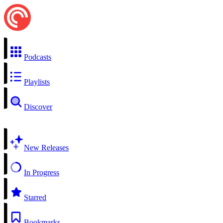
Podcasts
Playlists
Discover
New Releases
In Progress
Starred
Bookmarks