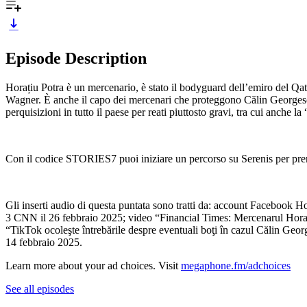
Episode Description
Horațiu Potra è un mercenario, è stato il bodyguard dell’emiro del Qata
Wagner. È anche il capo dei mercenari che proteggono Călin Georgescu
perquisizioni in tutto il paese per reati piuttosto gravi, tra cui anche 
Con il codice STORIES7 puoi iniziare un percorso su Serenis per pren
Gli inserti audio di questa puntata sono tratti da: account Facebook Ho
3 CNN il 26 febbraio 2025; video “Financial Times: Mercenarul Hora
“TikTok ocoleşte întrebările despre eventuali boţi în cazul Călin G
14 febbraio 2025.
Learn more about your ad choices. Visit
megaphone.fm/adchoices
See all episodes