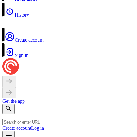
History
Create account
Sign in
Get the app
Create account
Log in