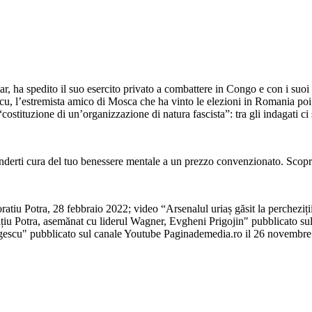
r, ha spedito il suo esercito privato a combattere in Congo e con i suoi
, l’estremista amico di Mosca che ha vinto le elezioni in Romania poi 
la “costituzione di un’organizzazione di natura fascista”: tra gli indagati
derti cura del tuo benessere mentale a un prezzo convenzionato. Scopr
ratiu Potra, 28 febbraio 2022; video “Arsenalul uriaș găsit la percheziț
țiu Potra, asemănat cu liderul Wagner, Evgheni Prigojin" pubblicato 
eorgescu" pubblicato sul canale Youtube Paginademedia.ro il 26 novem