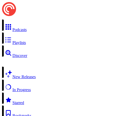
Podcasts
Playlists
Discover
New Releases
In Progress
Starred
Bookmarks