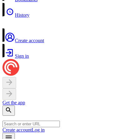
History
Create account
Sign in
Get the app
Create account
Log in