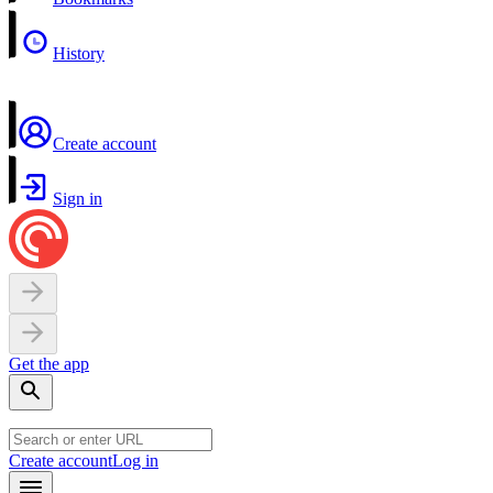
History
Create account
Sign in
Get the app
Create account
Log in