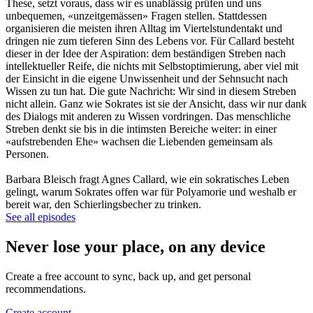
These, setzt voraus, dass wir es unablässig prüfen und uns
unbequemen, «unzeitgemässen» Fragen stellen. Stattdessen
organisieren die meisten ihren Alltag im Viertelstundentakt und
dringen nie zum tieferen Sinn des Lebens vor. Für Callard besteht
dieser in der Idee der Aspiration: dem beständigen Streben nach
intellektueller Reife, die nichts mit Selbstoptimierung, aber viel mit
der Einsicht in die eigene Unwissenheit und der Sehnsucht nach
Wissen zu tun hat. Die gute Nachricht: Wir sind in diesem Streben
nicht allein. Ganz wie Sokrates ist sie der Ansicht, dass wir nur dank
des Dialogs mit anderen zu Wissen vordringen. Das menschliche
Streben denkt sie bis in die intimsten Bereiche weiter: in einer
«aufstrebenden Ehe» wachsen die Liebenden gemeinsam als
Personen.
Barbara Bleisch fragt Agnes Callard, wie ein sokratisches Leben
gelingt, warum Sokrates offen war für Polyamorie und weshalb er
bereit war, den Schierlingsbecher zu trinken.
See all episodes
Never lose your place, on any device
Create a free account to sync, back up, and get personal
recommendations.
Create account