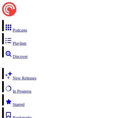
Podcasts
Playlists
Discover
New Releases
In Progress
Starred
Bookmarks