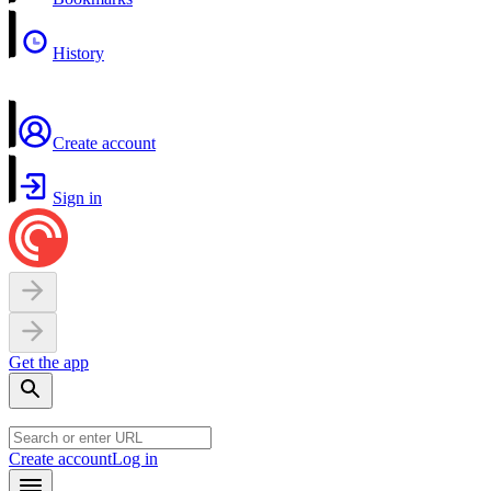
History
Create account
Sign in
Get the app
Create account
Log in