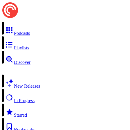
Podcasts
Playlists
Discover
New Releases
In Progress
Starred
Bookmarks