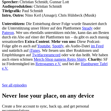
Sprecher:
Christian Schmidt, Gunnar Lott
Audioproduktion:
Christian Schmidt
Titelgrafik:
Paul Schmidt
Intro, Outro:
Nino Kerl (Ansage); Chris Hülsbeck (Musik)
Unterstützen:
Die Entstehung dieser Folge wurde finanziert durch
die Unterstützung unser Hörer auf den Plattformen
Steady
oder
Patreon
. Wer uns ebenfalls unterstützen möchte, kann das am Besten
durch ein Abo auf einer der Plattformen tun – da gibt es auch massig
sensationellen
Extra-Content
.
Mehr von uns:
Diese Podcast-
Folge gibt es auch auf
Youtube
,
Spotify
, als Audio-Datei
im Feed
und natürlich auf
iTunes
. Wir freuen uns über Reaktionen und
Empfehlungen auf
Twit
face
gram
cord
oder wie das heißt. Wir haben
auch einen schönen
Merch-Shop namens Retro Shirty
.
Charity:
SF
ist Fördermitglied im
Retrogames e.V.
und bei der
Hamburger Tafel
e.V.
See all episodes
Never lose your place, on any device
Create a free account to sync, back up, and get personal
recommendations.