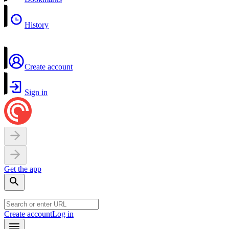
History
Create account
Sign in
Get the app
Create account
Log in