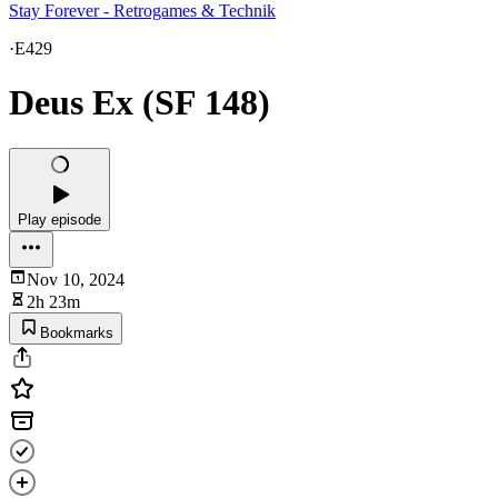
Stay Forever - Retrogames & Technik
·
E429
Deus Ex (SF 148)
Play episode
Nov 10, 2024
2h 23m
Bookmarks