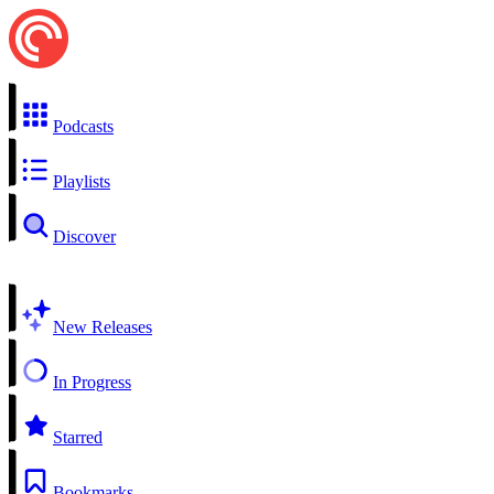
Podcasts
Playlists
Discover
New Releases
In Progress
Starred
Bookmarks