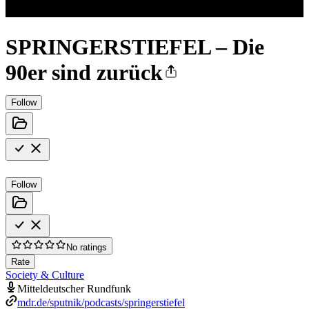
SPRINGERSTIEFEL – Die
90er sind zurück
Follow
Follow
No ratings
Rate
Society & Culture
Mitteldeutscher Rundfunk
mdr.de/sputnik/podcasts/springerstiefel