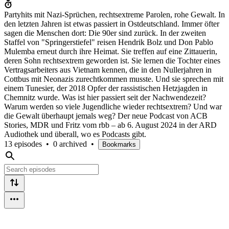
Partyhits mit Nazi-Sprüchen, rechtsextreme Parolen, rohe Gewalt. In
den letzten Jahren ist etwas passiert in Ostdeutschland. Immer öfter
sagen die Menschen dort: Die 90er sind zurück. In der zweiten
Staffel von "Springerstiefel" reisen Hendrik Bolz und Don Pablo
Mulemba erneut durch ihre Heimat. Sie treffen auf eine Zittauerin,
deren Sohn rechtsextrem geworden ist. Sie lernen die Tochter eines
Vertragsarbeiters aus Vietnam kennen, die in den Nullerjahren in
Cottbus mit Neonazis zurechtkommen musste. Und sie sprechen mit
einem Tunesier, der 2018 Opfer der rassistischen Hetzjagden in
Chemnitz wurde. Was ist hier passiert seit der Nachwendezeit?
Warum werden so viele Jugendliche wieder rechtsextrem? Und war
die Gewalt überhaupt jemals weg? Der neue Podcast von ACB
Stories, MDR und Fritz vom rbb – ab 6. August 2024 in der ARD
Audiothek und überall, wo es Podcasts gibt.
13 episodes
•
0 archived
•
Bookmarks