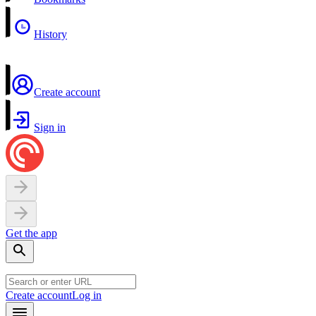
History
Create account
Sign in
Get the app
Create account
Log in