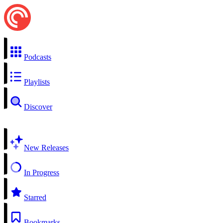
Podcasts
Playlists
Discover
New Releases
In Progress
Starred
Bookmarks