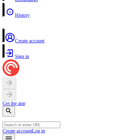
History
Create account
Sign in
Get the app
Create account
Log in