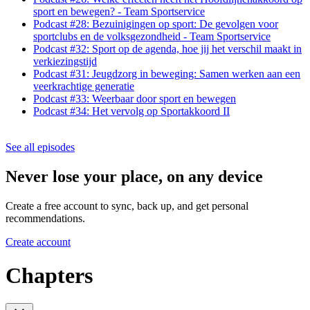
sport en bewegen? - Team Sportservice
Podcast #28: Bezuinigingen op sport: De gevolgen voor
sportclubs en de volksgezondheid - Team Sportservice
Podcast #32: Sport op de agenda, hoe jij het verschil maakt in
verkiezingstijd
Podcast #31: Jeugdzorg in beweging: Samen werken aan een
veerkrachtige generatie
Podcast #33: Weerbaar door sport en bewegen
Podcast #34: Het vervolg op Sportakkoord II
See all episodes
Never lose your place, on any device
Create a free account to sync, back up, and get personal
recommendations.
Create account
Chapters