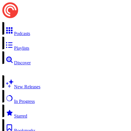
Podcasts
Playlists
Discover
New Releases
In Progress
Starred
Bookmarks