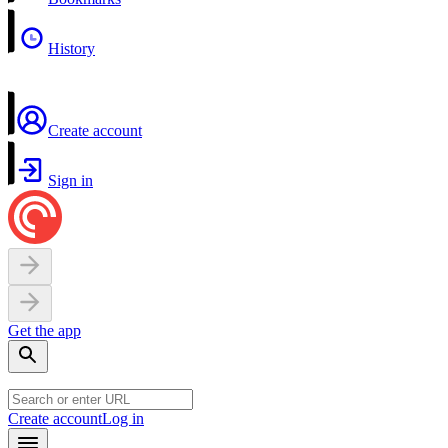
History
Create account
Sign in
Get the app
Create account
Log in