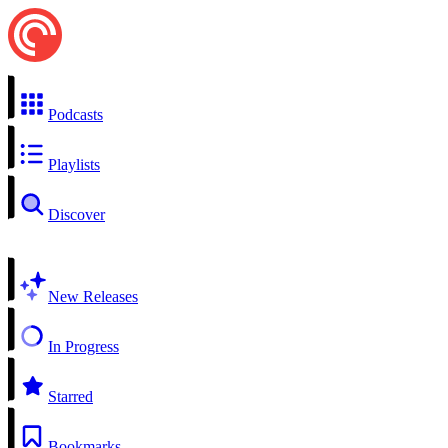
Podcasts
Playlists
Discover
New Releases
In Progress
Starred
Bookmarks