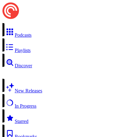
Podcasts
Playlists
Discover
New Releases
In Progress
Starred
Bookmarks