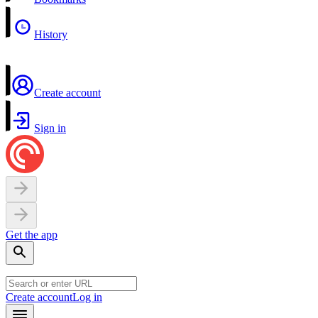
History
Create account
Sign in
Get the app
Create account
Log in