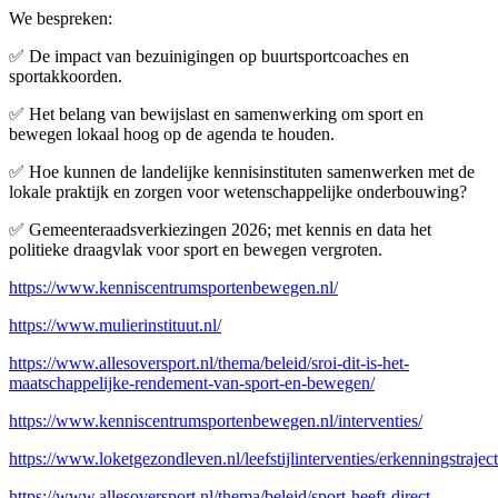
We bespreken:
✅ De impact van bezuinigingen op buurtsportcoaches en
sportakkoorden.
✅ Het belang van bewijslast en samenwerking om sport en
bewegen lokaal hoog op de agenda te houden.
✅ Hoe kunnen de landelijke kennisinstituten samenwerken met de
lokale praktijk en zorgen voor wetenschappelijke onderbouwing?
✅ Gemeenteraadsverkiezingen 2026; met kennis en data het
politieke draagvlak voor sport en bewegen vergroten.
https://www.kenniscentrumsportenbewegen.nl/
https://www.mulierinstituut.nl/
https://www.allesoversport.nl/thema/beleid/sroi-dit-is-het-
maatschappelijke-rendement-van-sport-en-bewegen/
https://www.kenniscentrumsportenbewegen.nl/interventies/
https://www.loketgezondleven.nl/leefstijlinterventies/erkenningstraject
https://www.allesoversport.nl/thema/beleid/sport-heeft-direct-