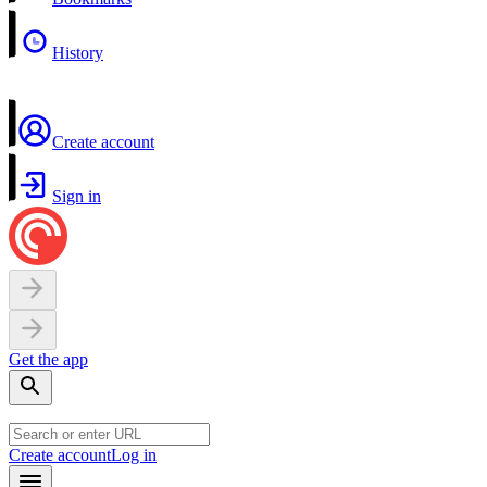
History
Create account
Sign in
Get the app
Create account
Log in