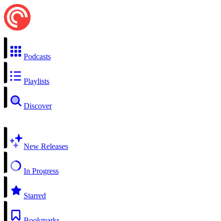
Podcasts
Playlists
Discover
New Releases
In Progress
Starred
Bookmarks