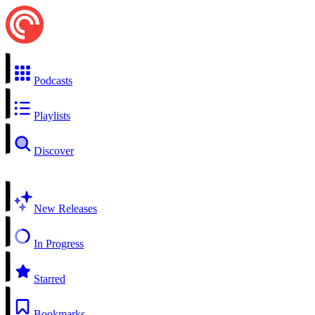
Podcasts
Playlists
Discover
New Releases
In Progress
Starred
Bookmarks