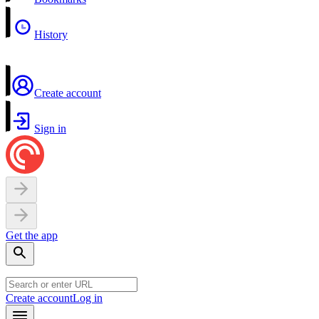
History
Create account
Sign in
Get the app
Create account
Log in