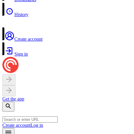
History
Create account
Sign in
Get the app
Create account
Log in