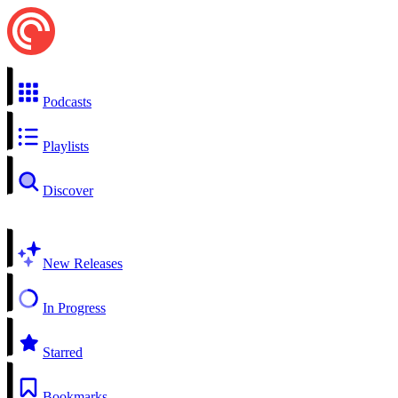
Podcasts
Playlists
Discover
New Releases
In Progress
Starred
Bookmarks