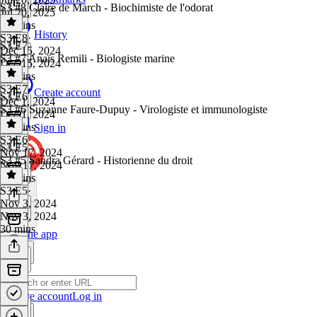
S3 #8 Claire de March - Biochimiste de l'odorat
Jul 20, 2025
43 mins
History
S3 E8
·
S3 E7
Dec 15, 2024
S3 #7 Anaïs Remili - Biologiste marine
Dec 15, 2024
41 mins
S3 E7
·
Create account
S3 E6
Dec 1, 2024
S3 #6 Suzanne Faure-Dupuy - Virologiste et immunologiste
Dec 1, 2024
53 mins
Sign in
S3 E6
·
S3 E5
Nov 17, 2024
S3 #5 Sandra Gérard - Historienne du droit
Nov 17, 2024
43 mins
S3 E5
·
Nov 3, 2024
Nov 3, 2024
30 mins
Get the app
Create account
Log in