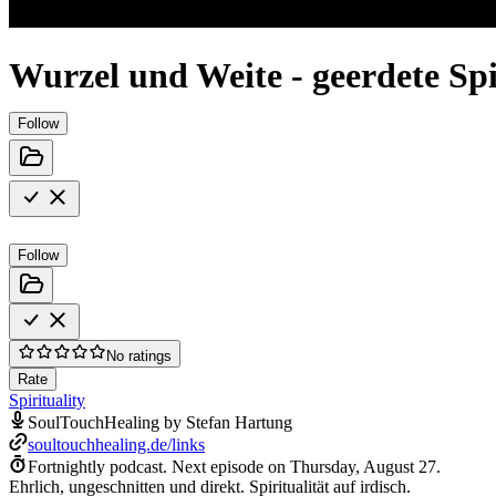
Wurzel und Weite - geerdete Spi
Follow
Follow
No ratings
Rate
Spirituality
SoulTouchHealing by Stefan Hartung
soultouchhealing.de/links
Fortnightly podcast.
Next episode on
Thursday, August 27
.
Ehrlich, ungeschnitten und direkt. Spiritualität auf irdisch.