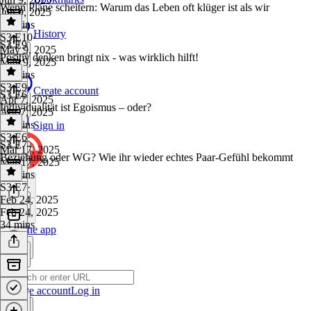
Wenn Pläne scheitern: Warum das Leben oft klüger ist als wir
Jun 9, 2025
53 mins
History
S3 E10
·
S3 E9
May 9, 2025
Positiv denken bringt nix - was wirklich hilft!
May 9, 2025
18 mins
S3 E9
·
Create account
S3 E6
Apr 7, 2025
Individualität ist Egoismus – oder?
Apr 7, 2025
21 mins
Sign in
S3 E6
·
S3 E7
Mar 17, 2025
Beziehung oder WG? Wie ihr wieder echtes Paar-Gefühl bekommt
Mar 17, 2025
20 mins
S3 E7
·
Feb 24, 2025
Feb 24, 2025
34 mins
Get the app
Create account
Log in