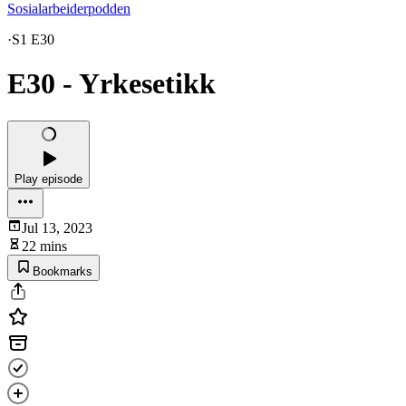
Sosialarbeiderpodden
·
S1 E30
E30 - Yrkesetikk
Play episode
Jul 13, 2023
22 mins
Bookmarks