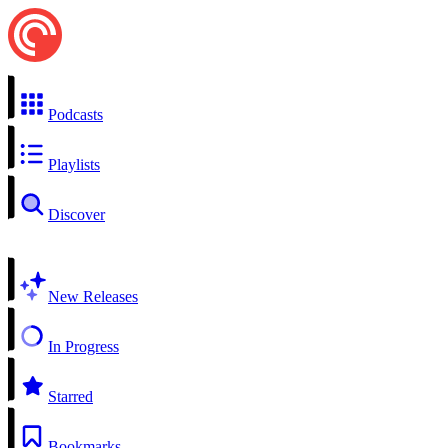
Podcasts
Playlists
Discover
New Releases
In Progress
Starred
Bookmarks