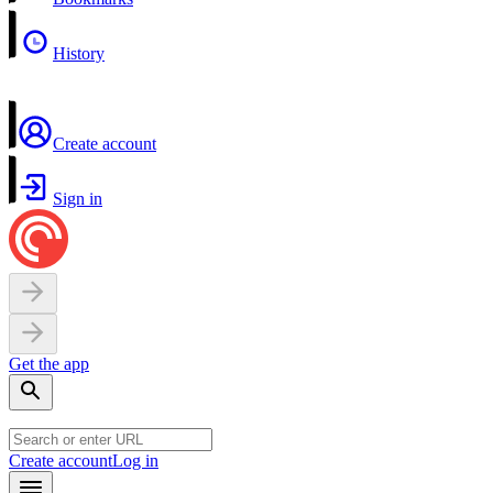
History
Create account
Sign in
Get the app
Create account
Log in