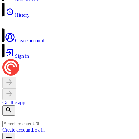
History
Create account
Sign in
Get the app
Create account
Log in