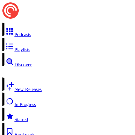
Podcasts
Playlists
Discover
New Releases
In Progress
Starred
Bookmarks