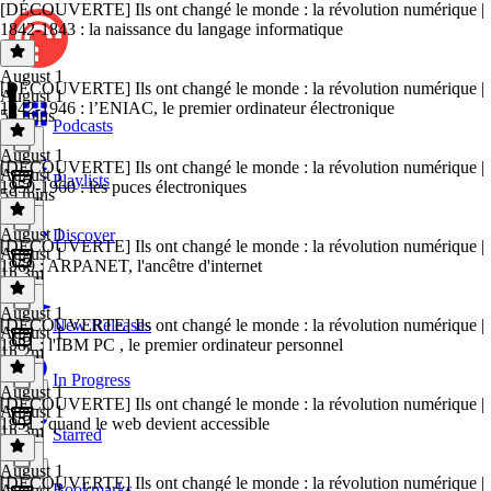
[DÉCOUVERTE] Ils ont changé le monde : la révolution numérique |
1842-1843 : la naissance du langage informatique
August 1
[DÉCOUVERTE] Ils ont changé le monde : la révolution numérique |
August 1
1942-1946 : l’ENIAC, le premier ordinateur électronique
59 mins
Podcasts
August 1
[DÉCOUVERTE] Ils ont changé le monde : la révolution numérique |
August 1
Playlists
1950-1960 : les puces électroniques
59 mins
August 1
Discover
[DÉCOUVERTE] Ils ont changé le monde : la révolution numérique |
August 1
1969 : ARPANET, l'ancêtre d'internet
1h 3m
August 1
[DÉCOUVERTE] Ils ont changé le monde : la révolution numérique |
New Releases
August 1
1981 : l'IBM PC , le premier ordinateur personnel
1h 2m
In Progress
August 1
[DÉCOUVERTE] Ils ont changé le monde : la révolution numérique |
August 1
1991 : quand le web devient accessible
1h 3m
Starred
August 1
[DÉCOUVERTE] Ils ont changé le monde : la révolution numérique |
Bookmarks
August 1