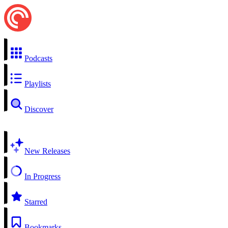
Podcasts
Playlists
Discover
New Releases
In Progress
Starred
Bookmarks