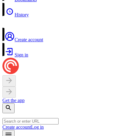
History
Create account
Sign in
Get the app
Create account
Log in