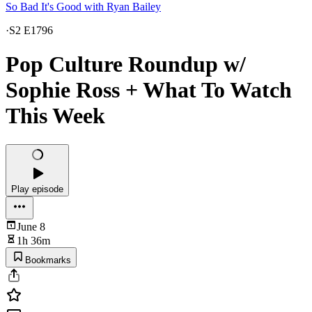
So Bad It's Good with Ryan Bailey
·
S2 E1796
Pop Culture Roundup w/
Sophie Ross + What To Watch
This Week
Play episode
June 8
1h 36m
Bookmarks