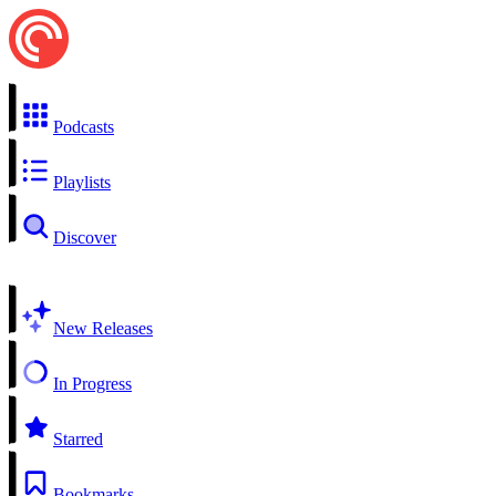
Podcasts
Playlists
Discover
New Releases
In Progress
Starred
Bookmarks