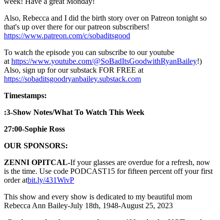
week! Have a great Monday!
Also, Rebecca and I did the birth story over on Patreon tonight so
that's up over there for our patreon subscribers!
⁠⁠⁠⁠⁠⁠⁠⁠⁠⁠⁠⁠⁠⁠⁠⁠⁠⁠⁠⁠⁠⁠⁠⁠⁠⁠⁠⁠⁠⁠⁠⁠⁠⁠⁠⁠⁠⁠⁠⁠⁠⁠⁠⁠⁠⁠⁠⁠⁠⁠⁠⁠⁠⁠⁠⁠⁠⁠⁠⁠⁠⁠⁠https://www.patreon.com/c/sobaditsgood⁠⁠⁠⁠⁠⁠⁠⁠⁠⁠⁠⁠⁠⁠⁠⁠⁠⁠⁠⁠⁠⁠⁠⁠⁠⁠⁠⁠⁠⁠⁠⁠⁠⁠⁠⁠⁠⁠⁠⁠⁠⁠⁠⁠⁠⁠⁠⁠⁠⁠⁠⁠⁠⁠⁠⁠⁠⁠⁠⁠⁠⁠⁠
To watch the episode you can subscribe to our youtube
at
⁠⁠⁠⁠⁠⁠⁠⁠⁠⁠⁠⁠⁠⁠⁠⁠⁠⁠⁠⁠⁠⁠⁠⁠⁠⁠⁠⁠⁠⁠⁠⁠⁠⁠⁠⁠⁠⁠⁠⁠⁠⁠⁠⁠⁠⁠⁠⁠⁠⁠⁠⁠⁠⁠⁠⁠⁠⁠⁠⁠⁠⁠⁠⁠⁠⁠⁠⁠⁠⁠⁠⁠⁠⁠⁠⁠⁠⁠⁠⁠⁠⁠⁠⁠⁠⁠⁠⁠⁠⁠⁠⁠⁠⁠⁠⁠⁠⁠⁠⁠⁠⁠⁠⁠⁠⁠⁠⁠⁠⁠⁠⁠⁠⁠⁠⁠⁠⁠⁠⁠⁠⁠⁠⁠⁠⁠⁠⁠⁠⁠⁠⁠⁠⁠⁠⁠⁠⁠⁠⁠⁠⁠⁠⁠⁠⁠⁠⁠⁠⁠⁠⁠⁠⁠⁠⁠⁠⁠⁠⁠⁠⁠⁠⁠⁠⁠⁠⁠⁠⁠⁠⁠⁠⁠⁠⁠⁠⁠⁠⁠⁠⁠⁠⁠⁠⁠⁠⁠⁠⁠⁠⁠⁠⁠⁠⁠⁠⁠⁠⁠⁠⁠⁠⁠⁠⁠⁠⁠⁠⁠⁠⁠⁠⁠⁠⁠⁠⁠⁠⁠⁠⁠⁠⁠⁠⁠⁠⁠⁠⁠⁠⁠⁠⁠⁠⁠⁠⁠⁠⁠⁠⁠⁠⁠⁠⁠⁠⁠⁠⁠⁠⁠⁠⁠⁠⁠⁠⁠⁠⁠⁠⁠⁠⁠⁠⁠⁠⁠⁠⁠⁠⁠⁠⁠⁠⁠⁠⁠⁠⁠⁠⁠⁠⁠⁠⁠⁠⁠⁠⁠⁠⁠⁠⁠⁠⁠⁠⁠⁠⁠⁠⁠⁠⁠⁠⁠⁠⁠⁠⁠⁠⁠⁠⁠⁠⁠https://www.youtube.com/@SoBadItsGoodwithRyanBailey⁠⁠⁠⁠⁠⁠⁠⁠⁠⁠⁠⁠⁠⁠⁠⁠⁠⁠⁠⁠⁠⁠⁠⁠⁠⁠⁠⁠⁠⁠⁠⁠⁠⁠⁠⁠⁠⁠⁠⁠⁠⁠⁠⁠⁠⁠⁠⁠⁠⁠⁠⁠⁠⁠⁠⁠⁠⁠⁠⁠⁠⁠⁠⁠⁠⁠⁠⁠⁠⁠⁠⁠⁠⁠⁠⁠⁠⁠⁠⁠⁠⁠⁠⁠⁠⁠⁠⁠⁠⁠⁠⁠⁠⁠⁠⁠⁠⁠⁠⁠⁠⁠⁠⁠⁠⁠⁠⁠⁠⁠⁠⁠⁠⁠⁠⁠⁠⁠⁠⁠⁠⁠⁠⁠⁠⁠⁠⁠⁠⁠⁠⁠⁠⁠⁠⁠⁠⁠⁠⁠⁠⁠⁠⁠⁠⁠⁠⁠⁠⁠⁠⁠⁠⁠⁠⁠⁠⁠⁠⁠⁠⁠⁠⁠⁠⁠⁠⁠⁠⁠⁠⁠⁠⁠⁠⁠⁠⁠⁠⁠⁠⁠⁠⁠⁠⁠⁠⁠⁠⁠⁠⁠⁠⁠⁠⁠⁠⁠⁠⁠⁠⁠⁠⁠⁠⁠⁠⁠⁠⁠⁠⁠⁠⁠⁠⁠⁠⁠⁠⁠⁠⁠⁠⁠⁠⁠⁠⁠⁠⁠⁠⁠⁠⁠⁠⁠⁠⁠⁠⁠⁠⁠⁠⁠⁠⁠⁠⁠⁠⁠⁠⁠⁠⁠⁠⁠⁠⁠⁠⁠⁠⁠⁠⁠⁠⁠⁠⁠⁠⁠⁠⁠⁠⁠⁠⁠⁠⁠
⁠⁠⁠⁠⁠⁠⁠⁠⁠⁠⁠⁠⁠⁠⁠⁠⁠⁠⁠⁠⁠⁠⁠⁠⁠⁠⁠⁠⁠⁠⁠⁠⁠⁠⁠⁠⁠⁠!)
Also, sign up for our substack FOR FREE at
https://sobaditsgoodryanbailey.substack.com⁠⁠⁠⁠⁠⁠⁠⁠⁠⁠⁠⁠⁠⁠⁠⁠⁠⁠⁠⁠⁠⁠⁠⁠⁠⁠⁠⁠⁠⁠⁠⁠⁠⁠⁠⁠⁠⁠⁠⁠⁠⁠⁠⁠⁠⁠⁠⁠⁠⁠⁠⁠⁠⁠⁠⁠⁠⁠⁠⁠⁠⁠⁠⁠⁠⁠⁠⁠⁠⁠⁠⁠⁠⁠⁠⁠⁠⁠⁠⁠⁠⁠⁠⁠⁠⁠⁠⁠⁠⁠⁠⁠⁠⁠⁠⁠⁠⁠⁠⁠⁠⁠⁠⁠⁠⁠⁠⁠⁠⁠⁠⁠⁠⁠⁠⁠⁠⁠⁠⁠⁠⁠⁠⁠⁠⁠⁠⁠⁠⁠⁠⁠⁠⁠⁠⁠⁠⁠⁠⁠⁠⁠⁠⁠⁠⁠⁠⁠⁠⁠⁠⁠⁠⁠⁠⁠⁠⁠⁠⁠
Timestamps:
:3-Show Notes/What To Watch This Week
27:00-Sophie Ross
OUR SPONSORS:
ZENNI OPITCAL-
If your glasses are overdue for a refresh, now
is the time. Use code PODCAST15 for fifteen percent off your first
order at
bit.ly/431WivP
This show and every show is dedicated to my beautiful mom
Rebecca Ann Bailey-July 18th, 1948-August 25, 2023