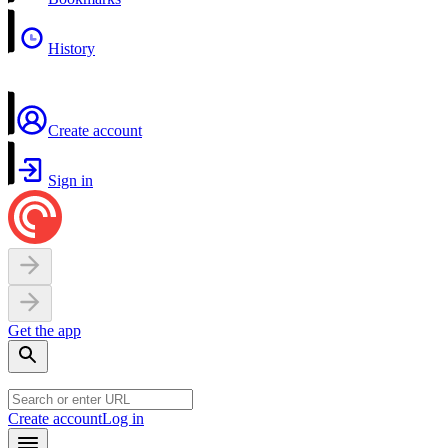
History
Create account
Sign in
Get the app
Create account
Log in