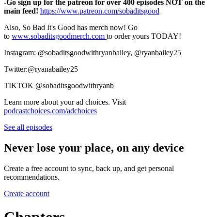
-Go sign up for the patreon for over 400 episodes NOT on the
main feed!
⁠⁠⁠⁠⁠⁠⁠⁠⁠⁠⁠⁠⁠⁠⁠⁠⁠⁠⁠⁠⁠⁠⁠⁠⁠⁠⁠⁠⁠⁠⁠⁠⁠⁠⁠⁠⁠⁠⁠⁠⁠⁠⁠⁠⁠⁠⁠⁠⁠⁠⁠⁠⁠⁠⁠⁠⁠⁠⁠⁠⁠⁠⁠⁠⁠⁠⁠⁠⁠⁠⁠⁠⁠⁠⁠⁠⁠⁠⁠⁠⁠⁠⁠⁠⁠⁠⁠⁠⁠⁠⁠⁠⁠⁠⁠⁠⁠⁠⁠⁠⁠⁠⁠⁠⁠⁠⁠⁠⁠⁠⁠⁠⁠⁠⁠⁠⁠⁠⁠⁠⁠⁠⁠⁠⁠⁠⁠⁠⁠⁠⁠⁠⁠⁠⁠⁠⁠⁠⁠⁠⁠⁠⁠⁠⁠⁠⁠⁠⁠⁠⁠⁠⁠⁠⁠⁠⁠⁠⁠⁠⁠⁠⁠⁠⁠⁠⁠⁠⁠⁠⁠⁠⁠⁠⁠⁠⁠⁠⁠⁠⁠⁠⁠⁠⁠⁠⁠⁠⁠⁠⁠⁠⁠⁠⁠⁠⁠⁠⁠⁠⁠⁠⁠⁠⁠⁠⁠⁠⁠⁠⁠⁠⁠⁠⁠⁠⁠⁠⁠⁠⁠⁠⁠⁠⁠⁠⁠⁠⁠⁠⁠⁠⁠⁠⁠⁠⁠⁠⁠⁠⁠⁠⁠⁠⁠⁠⁠⁠⁠⁠⁠⁠⁠⁠⁠⁠⁠⁠⁠⁠⁠⁠⁠⁠⁠⁠⁠⁠⁠⁠⁠⁠⁠⁠⁠⁠⁠⁠⁠⁠⁠⁠⁠⁠⁠⁠⁠⁠⁠⁠⁠⁠⁠⁠⁠⁠⁠⁠⁠⁠⁠⁠⁠⁠⁠⁠⁠⁠⁠⁠⁠⁠⁠⁠⁠⁠⁠⁠⁠⁠https://www.patreon.com/sobaditsgood⁠⁠⁠⁠⁠⁠⁠⁠⁠⁠⁠⁠⁠⁠⁠⁠⁠⁠⁠⁠⁠⁠⁠⁠⁠⁠⁠⁠⁠⁠⁠⁠⁠⁠⁠⁠⁠⁠⁠⁠⁠⁠⁠⁠⁠⁠⁠⁠⁠⁠⁠⁠⁠⁠⁠⁠⁠⁠⁠⁠⁠⁠⁠⁠⁠⁠⁠⁠⁠⁠⁠⁠⁠⁠⁠⁠⁠⁠⁠⁠⁠⁠⁠⁠⁠⁠⁠⁠⁠⁠⁠⁠⁠⁠⁠⁠⁠⁠⁠⁠⁠⁠⁠⁠⁠⁠⁠⁠⁠⁠⁠⁠⁠⁠⁠⁠⁠⁠⁠⁠⁠⁠⁠⁠⁠⁠⁠⁠⁠⁠⁠⁠⁠⁠⁠⁠⁠⁠⁠⁠⁠⁠⁠⁠⁠⁠⁠⁠⁠⁠⁠⁠⁠⁠⁠⁠⁠⁠⁠⁠⁠⁠⁠⁠⁠⁠⁠⁠⁠⁠⁠⁠⁠⁠⁠⁠⁠⁠⁠⁠⁠⁠⁠⁠⁠⁠⁠⁠⁠⁠⁠⁠⁠⁠⁠⁠⁠⁠⁠⁠⁠⁠⁠⁠⁠⁠⁠⁠⁠⁠⁠⁠⁠⁠⁠⁠⁠⁠⁠⁠⁠⁠⁠⁠⁠⁠⁠⁠⁠⁠⁠⁠⁠⁠⁠⁠⁠⁠⁠⁠⁠⁠⁠⁠⁠⁠⁠⁠⁠⁠⁠⁠⁠⁠⁠⁠⁠⁠⁠⁠⁠⁠⁠⁠⁠⁠⁠⁠⁠⁠⁠⁠⁠⁠⁠⁠⁠⁠⁠⁠⁠⁠⁠⁠⁠⁠⁠⁠⁠⁠⁠⁠⁠⁠⁠⁠⁠⁠⁠⁠⁠⁠⁠⁠⁠⁠⁠⁠⁠⁠⁠⁠⁠⁠⁠⁠⁠⁠⁠⁠
Also, So Bad It's Good has merch now! Go
to
⁠⁠⁠⁠⁠⁠⁠⁠⁠⁠⁠⁠⁠⁠⁠⁠⁠⁠⁠⁠⁠⁠⁠⁠⁠⁠⁠⁠⁠⁠⁠⁠⁠⁠⁠⁠⁠⁠⁠⁠⁠⁠⁠⁠⁠⁠⁠⁠⁠⁠⁠⁠⁠⁠⁠⁠⁠⁠⁠⁠⁠⁠⁠⁠⁠⁠⁠⁠⁠⁠⁠⁠⁠⁠⁠⁠⁠⁠⁠⁠⁠⁠⁠⁠⁠⁠⁠⁠⁠⁠⁠⁠⁠⁠⁠⁠⁠⁠⁠⁠⁠⁠⁠⁠⁠⁠⁠⁠⁠⁠⁠⁠⁠⁠⁠⁠⁠⁠⁠⁠⁠⁠⁠⁠⁠⁠⁠⁠⁠⁠⁠⁠⁠⁠⁠⁠⁠⁠⁠⁠⁠⁠⁠⁠⁠⁠⁠⁠⁠⁠⁠⁠⁠⁠⁠⁠⁠⁠⁠⁠⁠⁠⁠⁠⁠⁠⁠⁠⁠⁠⁠⁠⁠⁠⁠⁠⁠⁠⁠⁠⁠⁠⁠⁠⁠⁠⁠⁠⁠⁠⁠⁠⁠⁠⁠⁠⁠⁠⁠⁠⁠⁠⁠⁠⁠⁠⁠⁠⁠⁠⁠⁠⁠⁠⁠⁠⁠⁠⁠⁠⁠⁠⁠⁠⁠⁠⁠⁠⁠⁠⁠⁠⁠⁠⁠⁠⁠⁠⁠⁠⁠⁠⁠⁠⁠⁠⁠⁠⁠⁠⁠⁠⁠⁠⁠⁠⁠⁠⁠⁠⁠⁠⁠⁠⁠⁠⁠⁠⁠⁠⁠⁠⁠⁠⁠⁠⁠⁠⁠⁠⁠⁠⁠⁠⁠⁠⁠⁠⁠⁠⁠⁠⁠⁠⁠⁠⁠⁠⁠⁠⁠⁠⁠⁠⁠⁠⁠⁠⁠⁠⁠⁠⁠⁠⁠⁠⁠⁠⁠⁠www.sobaditsgoodmerch.com ⁠⁠⁠⁠⁠⁠⁠⁠⁠⁠⁠⁠⁠⁠⁠⁠⁠⁠⁠⁠⁠⁠⁠⁠⁠⁠⁠⁠⁠⁠⁠⁠⁠⁠⁠⁠⁠⁠⁠⁠⁠⁠⁠⁠⁠⁠⁠⁠⁠⁠⁠⁠⁠⁠⁠⁠⁠⁠⁠⁠⁠⁠⁠⁠⁠⁠⁠⁠⁠⁠⁠⁠⁠⁠⁠⁠⁠⁠⁠⁠⁠⁠⁠⁠⁠⁠⁠⁠⁠⁠⁠⁠⁠⁠⁠⁠⁠⁠⁠⁠⁠⁠⁠⁠⁠⁠⁠⁠⁠⁠⁠⁠⁠⁠⁠⁠⁠⁠⁠⁠⁠⁠⁠⁠⁠⁠⁠⁠⁠⁠⁠⁠⁠⁠⁠⁠⁠⁠⁠⁠⁠⁠⁠⁠⁠⁠⁠⁠⁠⁠⁠⁠⁠⁠⁠⁠⁠⁠⁠⁠⁠⁠⁠⁠⁠⁠⁠⁠⁠⁠⁠⁠⁠⁠⁠⁠⁠⁠⁠⁠⁠⁠⁠⁠⁠⁠⁠⁠⁠⁠⁠⁠⁠⁠⁠⁠⁠⁠⁠⁠⁠⁠⁠⁠⁠⁠⁠⁠⁠⁠⁠⁠⁠⁠⁠⁠⁠⁠⁠⁠⁠⁠⁠⁠⁠⁠⁠⁠⁠⁠⁠⁠⁠⁠⁠⁠⁠⁠⁠⁠⁠⁠⁠⁠⁠⁠⁠⁠⁠⁠⁠⁠⁠⁠⁠⁠⁠⁠⁠⁠⁠⁠⁠⁠⁠⁠⁠⁠⁠⁠⁠⁠⁠⁠⁠⁠⁠⁠⁠⁠⁠⁠⁠⁠⁠⁠⁠⁠⁠⁠⁠⁠⁠⁠⁠⁠⁠⁠⁠⁠⁠⁠⁠⁠⁠⁠⁠⁠⁠⁠⁠⁠⁠⁠⁠⁠⁠⁠⁠⁠
to order yours TODAY!
Instagram: @sobaditsgoodwithryanbailey, @ryanbailey25
Twitter:@ryanabailey25
TIKTOK @sobaditsgoodwithryanb
Learn more about your ad choices. Visit
podcastchoices.com/adchoices
See all episodes
Never lose your place, on any device
Create a free account to sync, back up, and get personal
recommendations.
Create account