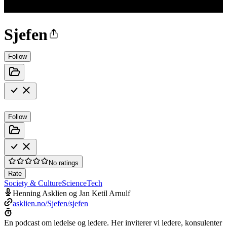
Sjefen
Follow
Follow
No ratings
Rate
Society & Culture
Science
Tech
Henning Asklien og Jan Ketil Arnulf
asklien.no/Sjefen/sjefen
En podcast om ledelse og ledere. Her inviterer vi ledere, konsulenter