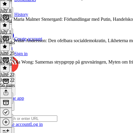
July 8
History
July 8
#398 - Maria Malmer Stenergard: Förhandlingar med Putin, Handelskonf
1h 5m
July 1
July 1
Create account
#397 - Widar Andersson: Den ofelbara socialdemokratin, Likheterna me
44 mins
June 25
Sign in
June 25
#396 - Ola Wong: Samernas strypgrepp på gruvnäringen, Myten om fr
1h 1m
June 22
June 22
56 mins
Get the app
Create account
Log in