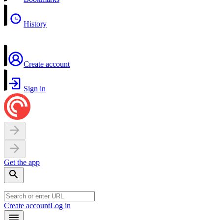
History
Create account
Sign in
Get the app
Create account
Log in