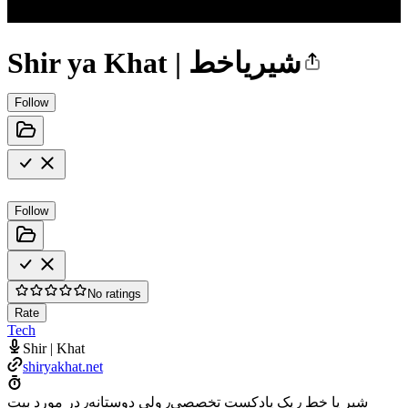
Shir ya Khat | شیریاخط
Follow
Follow
No ratings
Rate
Tech
Shir | Khat
shiryakhat.net
شیر یا خط ٫ یک پادکست تخصصی٫ ولی دوستانه٫ در مورد بیت