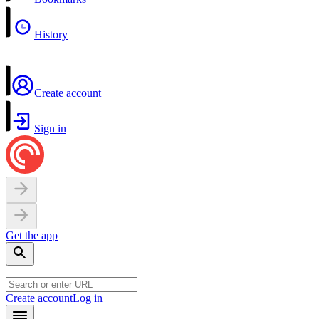
History
Create account
Sign in
Get the app
Create account
Log in