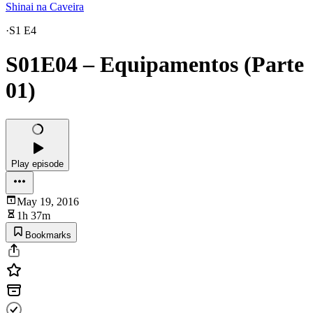
Shinai na Caveira
·
S1 E4
S01E04 – Equipamentos (Parte
01)
Play episode
May 19, 2016
1h 37m
Bookmarks