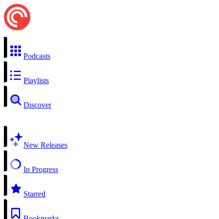
Podcasts
Playlists
Discover
New Releases
In Progress
Starred
Bookmarks