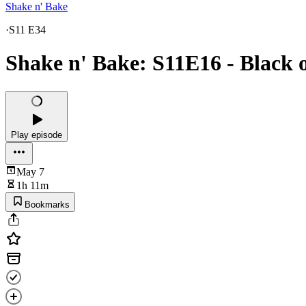
Shake n' Bake
·
S11 E34
Shake n' Bake: S11E16 - Black 
Play episode
May 7
1h 11m
Bookmarks