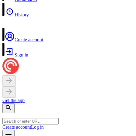
History
Create account
Sign in
Get the app
Create account
Log in