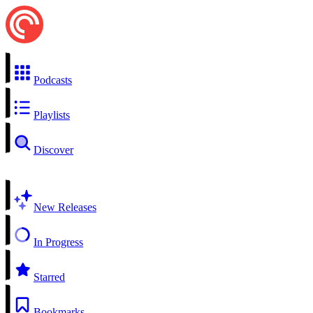
Podcasts
Playlists
Discover
New Releases
In Progress
Starred
Bookmarks