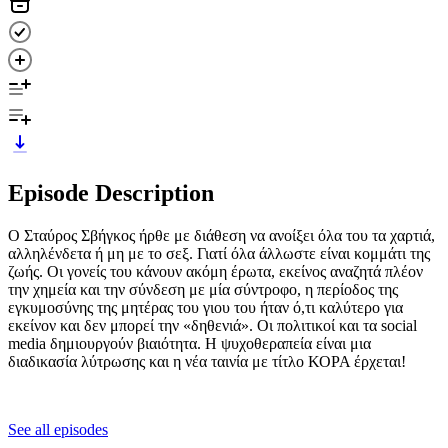
Episode Description
Ο Σταύρος Σβήγκος ήρθε με διάθεση να ανοίξει όλα του τα χαρτιά,
αλληλένδετα ή μη με το σεξ. Γιατί όλα άλλωστε είναι κομμάτι της
ζωής. Οι γονείς του κάνουν ακόμη έρωτα, εκείνος αναζητά πλέον
την χημεία και την σύνδεση με μία σύντροφο, η περίοδος της
εγκυμοσύνης της μητέρας του γιου του ήταν ό,τι καλύτερο για
εκείνον και δεν μπορεί την «δηθενιά». Οι πολιτικοί και τα social
media δημιουργούν βιαιότητα. Η ψυχοθεραπεία είναι μια
διαδικασία λύτρωσης και η νέα ταινία με τίτλο ΚΟΡΑ έρχεται!
See all episodes