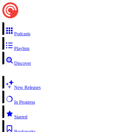
Podcasts
Playlists
Discover
New Releases
In Progress
Starred
Bookmarks