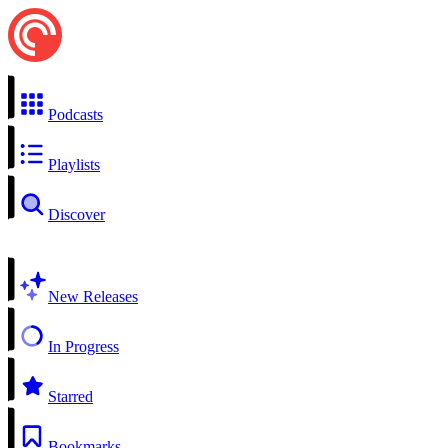
Podcasts
Playlists
Discover
New Releases
In Progress
Starred
Bookmarks