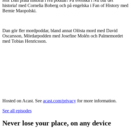
Hör Dan prata historia i två poddar! På svenska i Nu blir det
historia! med Cornelia Boberg och på engelska i Fan of History med
Bernie Maopolski.
Dan gör fler mordpoddar, bland annat Olösta mord med David
Oscarsson, Mördarpodden med Josefine Molén och Palmemordet
med Tobias Henricsson.
Hosted on Acast. See
acast.com/privacy
for more information.
See all episodes
Never lose your place, on any device