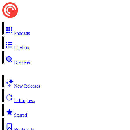
Podcasts
Playlists
Discover
New Releases
In Progress
Starred
Bookmarks