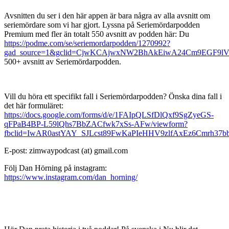
Avsnitten du ser i den här appen är bara några av alla avsnitt om
seriemördare som vi har gjort. Lyssna på Seriemördarpodden
Premium med fler än totalt 550 avsnitt av podden här: Du
https://podme.com/se/seriemordarpodden/1270992?
gad_source=1&gclid=CjwKCAjwxNW2BhAkEiwA24Cm9EGF9l
500+ avsnitt av Seriemördarpodden.
Vill du höra ett specifikt fall i Seriemördarpodden? Önska dina fall i
det här formuläret:
https://docs.google.com/forms/d/e/1FAIpQLSfDlQxf9SgZyeGS-
qFPaB4BP-L59lQhs7BbZACfwk7xSs-AFw/viewform?
fbclid=IwAR0astYAY_SJLcst89FwKaPIeHHV9zlfAxEz6Cmrh3
E-post: zimwaypodcast (at) gmail.com
Följ Dan Hörning på instagram:
https://www.instagram.com/dan_horning/