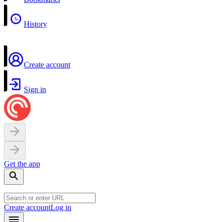
History
Create account
Sign in
Get the app
Create account
Log in