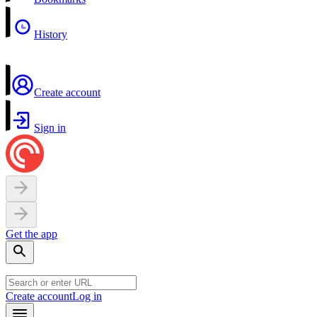
History
Create account
Sign in
Get the app
Create account
Log in