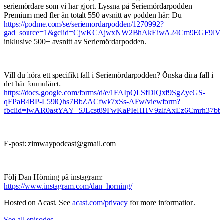
seriemördare som vi har gjort. Lyssna på Seriemördarpodden
Premium med fler än totalt 550 avsnitt av podden här: Du
https://podme.com/se/seriemordarpodden/1270992?
gad_source=1&gclid=CjwKCAjwxNW2BhAkEiwA24Cm9EGF9l
inklusive 500+ avsnitt av Seriemördarpodden.
Vill du höra ett specifikt fall i Seriemördarpodden? Önska dina fall i
det här formuläret:
https://docs.google.com/forms/d/e/1FAIpQLSfDlQxf9SgZyeGS-
qFPaB4BP-L59lQhs7BbZACfwk7xSs-AFw/viewform?
fbclid=IwAR0astYAY_SJLcst89FwKaPIeHHV9zlfAxEz6Cmrh3
E-post: zimwaypodcast@gmail.com
Följ Dan Hörning på instagram:
https://www.instagram.com/dan_horning/
Hosted on Acast. See
acast.com/privacy
for more information.
See all episodes