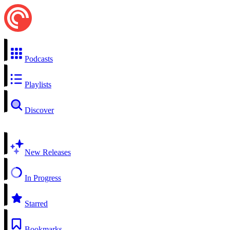
Podcasts
Playlists
Discover
New Releases
In Progress
Starred
Bookmarks