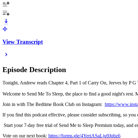
View Transcript
Episode Description
Tonight, Andrew reads Chapter 4, Part 1 of Carry On, Jeeves by P G 
Welcome to Send Me To Sleep, the place to find a good night's rest. M
Join in with The Bedtime Book Club on Instagram:
⁠⁠⁠⁠⁠⁠⁠⁠⁠⁠⁠⁠⁠⁠⁠⁠⁠⁠⁠⁠⁠⁠⁠⁠⁠⁠⁠⁠⁠⁠⁠⁠⁠⁠⁠⁠⁠⁠⁠⁠⁠⁠⁠⁠⁠⁠⁠⁠⁠⁠⁠⁠⁠⁠⁠⁠⁠⁠⁠⁠⁠⁠⁠⁠⁠⁠⁠⁠⁠⁠⁠⁠⁠⁠⁠⁠⁠⁠⁠⁠⁠⁠⁠⁠⁠⁠⁠⁠⁠⁠⁠⁠⁠⁠⁠⁠⁠⁠⁠⁠⁠⁠⁠⁠⁠⁠⁠⁠⁠⁠⁠⁠⁠⁠⁠⁠⁠⁠⁠⁠⁠⁠⁠⁠⁠⁠⁠⁠⁠⁠⁠⁠⁠⁠⁠⁠⁠⁠⁠⁠⁠
If you find this podcast effective, please consider subscribing, so you
Start your 7-day free trial of Send Me to Sleep Premium today, and 
Vote on our next book:
⁠⁠⁠⁠⁠⁠⁠⁠⁠⁠⁠⁠⁠⁠⁠⁠⁠⁠⁠⁠⁠⁠⁠⁠⁠⁠⁠⁠⁠⁠⁠⁠⁠⁠⁠⁠⁠⁠⁠⁠⁠⁠⁠⁠⁠⁠⁠⁠⁠⁠⁠⁠⁠⁠⁠⁠⁠⁠⁠⁠⁠⁠⁠⁠⁠⁠⁠⁠⁠⁠⁠⁠⁠⁠⁠⁠⁠⁠⁠⁠⁠⁠⁠⁠⁠⁠⁠⁠⁠⁠⁠⁠⁠⁠⁠⁠⁠⁠⁠⁠⁠⁠⁠⁠⁠⁠⁠⁠⁠⁠⁠⁠⁠⁠⁠⁠⁠⁠⁠⁠⁠⁠⁠⁠⁠⁠⁠⁠⁠⁠⁠⁠⁠⁠⁠⁠⁠⁠⁠⁠⁠⁠⁠⁠⁠⁠⁠⁠⁠⁠⁠⁠⁠⁠⁠https://forms.gle/4YeriASaLju9Jqbz6⁠⁠⁠⁠⁠⁠⁠⁠⁠⁠⁠⁠⁠⁠⁠⁠⁠⁠⁠⁠⁠⁠⁠⁠⁠⁠⁠⁠⁠⁠⁠⁠⁠⁠⁠⁠⁠⁠⁠⁠⁠⁠⁠⁠⁠⁠⁠⁠⁠⁠⁠⁠⁠⁠⁠⁠⁠⁠⁠⁠⁠⁠⁠⁠⁠⁠⁠⁠⁠⁠⁠⁠⁠⁠⁠⁠⁠⁠⁠⁠⁠⁠⁠⁠⁠⁠⁠⁠⁠⁠⁠⁠⁠⁠⁠⁠⁠⁠⁠⁠⁠⁠⁠⁠⁠⁠⁠⁠⁠⁠⁠⁠⁠⁠⁠⁠⁠⁠⁠⁠⁠⁠⁠⁠⁠⁠⁠⁠⁠⁠⁠⁠⁠⁠⁠⁠⁠⁠⁠⁠⁠⁠⁠⁠⁠⁠⁠⁠⁠⁠⁠⁠⁠⁠⁠