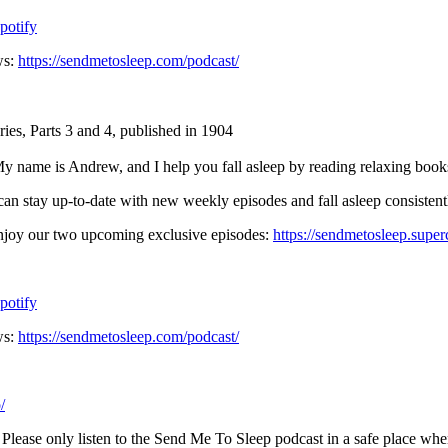
⁠⁠⁠⁠⁠⁠⁠⁠⁠⁠⁠⁠⁠⁠⁠⁠⁠⁠⁠⁠⁠⁠⁠⁠⁠⁠⁠⁠⁠⁠⁠⁠⁠⁠⁠⁠⁠⁠⁠⁠⁠⁠⁠⁠⁠⁠⁠⁠⁠⁠⁠⁠⁠⁠⁠⁠⁠⁠⁠⁠⁠⁠⁠⁠⁠⁠⁠⁠⁠⁠⁠⁠⁠⁠⁠⁠⁠⁠⁠⁠⁠⁠⁠⁠⁠⁠⁠⁠⁠⁠⁠⁠⁠⁠⁠⁠⁠⁠⁠⁠⁠Spotify⁠⁠⁠⁠⁠⁠⁠⁠⁠⁠⁠⁠⁠⁠⁠⁠⁠⁠⁠⁠⁠⁠⁠⁠⁠⁠⁠⁠⁠⁠⁠⁠⁠⁠⁠⁠⁠⁠⁠⁠⁠⁠⁠⁠⁠⁠⁠⁠⁠⁠⁠⁠⁠⁠⁠⁠⁠⁠⁠⁠⁠⁠⁠⁠⁠⁠⁠⁠⁠⁠⁠⁠⁠⁠⁠⁠⁠⁠⁠⁠⁠⁠⁠⁠⁠⁠⁠⁠⁠⁠⁠⁠⁠⁠⁠⁠⁠⁠⁠⁠⁠⁠⁠⁠⁠⁠⁠⁠⁠⁠⁠⁠⁠⁠⁠⁠⁠⁠⁠⁠⁠⁠⁠⁠⁠⁠⁠⁠⁠⁠⁠⁠⁠⁠⁠⁠⁠⁠⁠⁠⁠⁠⁠⁠⁠⁠⁠⁠⁠⁠⁠⁠⁠⁠⁠⁠⁠⁠⁠⁠⁠⁠⁠⁠⁠⁠⁠
ws:
⁠⁠⁠⁠⁠⁠⁠⁠⁠⁠⁠⁠⁠⁠⁠⁠⁠⁠⁠⁠⁠⁠⁠⁠⁠⁠⁠⁠⁠⁠⁠⁠⁠⁠⁠⁠⁠⁠⁠⁠⁠⁠⁠⁠⁠⁠⁠⁠⁠⁠⁠⁠⁠⁠⁠⁠⁠⁠⁠⁠⁠⁠⁠⁠⁠⁠⁠⁠⁠⁠⁠⁠⁠⁠⁠⁠⁠⁠⁠⁠⁠⁠⁠⁠⁠⁠⁠⁠⁠⁠⁠⁠⁠⁠⁠⁠⁠⁠⁠⁠⁠⁠⁠⁠⁠⁠⁠⁠⁠⁠⁠⁠⁠⁠⁠⁠⁠⁠⁠⁠⁠⁠⁠⁠⁠⁠⁠⁠⁠⁠⁠⁠⁠⁠⁠⁠⁠⁠⁠⁠⁠⁠⁠⁠⁠⁠⁠⁠⁠⁠⁠⁠⁠⁠⁠⁠⁠⁠⁠⁠⁠⁠⁠⁠⁠⁠⁠https://sendmetosleep.com/podcast/⁠⁠⁠⁠⁠⁠⁠⁠⁠⁠⁠⁠⁠⁠⁠⁠⁠⁠⁠⁠⁠⁠⁠⁠⁠⁠⁠⁠⁠⁠⁠⁠⁠⁠⁠⁠⁠⁠⁠⁠⁠⁠⁠⁠⁠⁠⁠⁠⁠⁠⁠⁠⁠⁠⁠⁠⁠⁠⁠⁠⁠⁠⁠⁠⁠⁠⁠⁠⁠⁠⁠⁠⁠⁠⁠⁠⁠⁠⁠⁠⁠⁠⁠⁠⁠⁠⁠⁠⁠⁠⁠⁠⁠⁠⁠⁠⁠⁠⁠⁠⁠⁠⁠⁠⁠⁠⁠⁠⁠⁠⁠⁠⁠⁠⁠⁠⁠⁠⁠⁠⁠⁠⁠⁠⁠⁠⁠⁠⁠⁠⁠⁠⁠⁠⁠⁠⁠⁠⁠⁠⁠⁠⁠⁠⁠⁠⁠⁠⁠⁠⁠⁠⁠⁠⁠⁠⁠⁠⁠⁠⁠⁠⁠⁠⁠⁠⁠
s, Parts 3 and 4, published in 1904
y name is Andrew, and I help you fall asleep by reading relaxing books
 can stay up-to-date with new weekly episodes and fall asleep consistent
enjoy our two upcoming exclusive episodes:
⁠⁠⁠⁠⁠⁠⁠⁠⁠⁠⁠⁠⁠⁠⁠⁠⁠⁠⁠⁠⁠⁠⁠⁠⁠⁠⁠⁠⁠⁠⁠⁠⁠⁠⁠⁠⁠⁠⁠⁠⁠⁠⁠⁠⁠⁠⁠⁠⁠⁠⁠⁠⁠⁠⁠⁠⁠⁠⁠⁠⁠⁠⁠⁠⁠⁠⁠⁠⁠⁠⁠⁠⁠⁠⁠⁠⁠⁠⁠⁠⁠⁠⁠⁠⁠⁠⁠⁠⁠⁠⁠⁠⁠⁠⁠⁠⁠⁠⁠⁠⁠⁠⁠⁠⁠⁠⁠⁠⁠⁠⁠⁠https://sendmetosleep.supercast.com/⁠⁠⁠⁠⁠⁠⁠⁠⁠⁠⁠⁠⁠⁠⁠⁠⁠⁠⁠⁠⁠⁠⁠⁠⁠⁠⁠⁠⁠⁠⁠⁠⁠⁠⁠⁠⁠⁠⁠⁠⁠⁠⁠⁠⁠⁠⁠
⁠⁠⁠⁠⁠⁠⁠⁠⁠⁠⁠⁠⁠⁠⁠⁠⁠⁠⁠⁠⁠⁠⁠⁠⁠⁠⁠⁠⁠⁠⁠⁠⁠⁠⁠⁠⁠⁠⁠⁠⁠⁠⁠⁠⁠⁠⁠⁠⁠⁠⁠⁠⁠⁠⁠⁠⁠⁠⁠⁠⁠⁠⁠⁠⁠⁠⁠⁠⁠⁠⁠⁠⁠⁠⁠⁠⁠⁠⁠⁠⁠⁠⁠⁠⁠⁠⁠⁠⁠⁠⁠⁠⁠⁠⁠⁠⁠⁠⁠⁠⁠Spotify⁠⁠⁠⁠⁠⁠⁠⁠⁠⁠⁠⁠⁠⁠⁠⁠⁠⁠⁠⁠⁠⁠⁠⁠⁠⁠⁠⁠⁠⁠⁠⁠⁠⁠⁠⁠⁠⁠⁠⁠⁠⁠⁠⁠⁠⁠⁠⁠⁠⁠⁠⁠⁠⁠⁠⁠⁠⁠⁠⁠⁠⁠⁠⁠⁠⁠⁠⁠⁠⁠⁠⁠⁠⁠⁠⁠⁠⁠⁠⁠⁠⁠⁠⁠⁠⁠⁠⁠⁠⁠⁠⁠⁠⁠⁠⁠⁠⁠⁠⁠⁠⁠⁠⁠⁠⁠⁠⁠⁠⁠⁠⁠⁠⁠⁠⁠⁠⁠⁠⁠⁠⁠⁠⁠⁠⁠⁠⁠⁠⁠⁠⁠⁠⁠⁠⁠⁠⁠⁠⁠⁠⁠⁠⁠⁠⁠⁠⁠⁠⁠⁠⁠⁠⁠⁠⁠⁠⁠⁠⁠⁠⁠⁠⁠⁠⁠⁠
ws:
⁠⁠⁠⁠⁠⁠⁠⁠⁠⁠⁠⁠⁠⁠⁠⁠⁠⁠⁠⁠⁠⁠⁠⁠⁠⁠⁠⁠⁠⁠⁠⁠⁠⁠⁠⁠⁠⁠⁠⁠⁠⁠⁠⁠⁠⁠⁠⁠⁠⁠⁠⁠⁠⁠⁠⁠⁠⁠⁠⁠⁠⁠⁠⁠⁠⁠⁠⁠⁠⁠⁠⁠⁠⁠⁠⁠⁠⁠⁠⁠⁠⁠⁠⁠⁠⁠⁠⁠⁠⁠⁠⁠⁠⁠⁠⁠⁠⁠⁠⁠⁠⁠⁠⁠⁠⁠⁠⁠⁠⁠⁠⁠⁠⁠⁠⁠⁠⁠⁠⁠⁠⁠⁠⁠⁠⁠⁠⁠⁠⁠⁠⁠⁠⁠⁠⁠⁠⁠⁠⁠⁠⁠⁠⁠⁠⁠⁠⁠⁠⁠⁠⁠⁠⁠⁠⁠⁠⁠⁠⁠⁠⁠⁠⁠⁠⁠⁠https://sendmetosleep.com/podcast/⁠⁠⁠⁠⁠⁠⁠⁠⁠⁠⁠⁠⁠⁠⁠⁠⁠⁠⁠⁠⁠⁠⁠⁠⁠⁠⁠⁠⁠⁠⁠⁠⁠⁠⁠⁠⁠⁠⁠⁠⁠⁠⁠⁠⁠⁠⁠⁠⁠⁠⁠⁠⁠⁠⁠⁠⁠⁠⁠⁠⁠⁠⁠⁠⁠⁠⁠⁠⁠⁠⁠⁠⁠⁠⁠⁠⁠⁠⁠⁠⁠⁠⁠⁠⁠⁠⁠⁠⁠⁠⁠⁠⁠⁠⁠⁠⁠⁠⁠⁠⁠⁠⁠⁠⁠⁠⁠⁠⁠⁠⁠⁠⁠⁠⁠⁠⁠⁠⁠⁠⁠⁠⁠⁠⁠⁠⁠⁠⁠⁠⁠⁠⁠⁠⁠⁠⁠⁠⁠⁠⁠⁠⁠⁠⁠⁠⁠⁠⁠⁠⁠⁠⁠⁠⁠⁠⁠⁠⁠⁠⁠⁠⁠⁠⁠⁠⁠
⁠⁠⁠⁠⁠⁠⁠
. Please only listen to the Send Me To Sleep podcast in a safe place whe