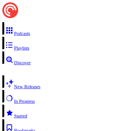
Podcasts
Playlists
Discover
New Releases
In Progress
Starred
Bookmarks