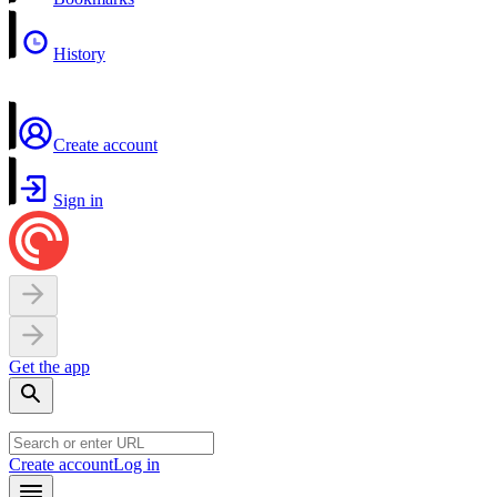
History
Create account
Sign in
Get the app
Create account
Log in