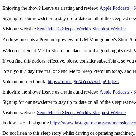
Enjoying the show? Leave us a rating and review:
⁠⁠⁠⁠⁠⁠⁠⁠⁠⁠⁠⁠⁠⁠⁠⁠⁠⁠⁠⁠⁠⁠⁠⁠⁠⁠⁠⁠⁠⁠⁠⁠⁠⁠⁠⁠⁠⁠⁠⁠⁠⁠⁠⁠⁠⁠⁠⁠⁠⁠⁠⁠⁠⁠⁠⁠⁠⁠⁠⁠⁠⁠⁠⁠⁠⁠⁠⁠⁠⁠⁠⁠⁠⁠⁠⁠⁠⁠⁠⁠⁠⁠⁠⁠⁠⁠⁠⁠⁠⁠⁠⁠⁠⁠⁠⁠⁠⁠⁠⁠⁠⁠⁠⁠⁠⁠⁠⁠⁠⁠⁠⁠⁠⁠⁠⁠⁠⁠⁠⁠⁠⁠⁠⁠⁠⁠⁠⁠⁠⁠⁠⁠⁠⁠⁠⁠⁠⁠⁠⁠⁠⁠⁠⁠⁠⁠⁠⁠⁠⁠⁠⁠⁠⁠⁠⁠⁠⁠⁠⁠⁠⁠⁠⁠⁠⁠⁠Apple Podcasts⁠⁠⁠⁠⁠⁠⁠⁠⁠⁠⁠⁠⁠⁠⁠⁠⁠⁠⁠⁠⁠⁠⁠⁠⁠⁠⁠⁠⁠⁠⁠⁠⁠⁠⁠⁠⁠⁠⁠⁠⁠⁠⁠⁠⁠⁠⁠⁠⁠⁠⁠⁠⁠⁠⁠⁠⁠⁠⁠⁠⁠⁠⁠⁠⁠⁠⁠⁠⁠⁠⁠⁠⁠⁠⁠⁠⁠⁠⁠⁠⁠⁠⁠⁠⁠⁠⁠⁠⁠⁠⁠⁠⁠⁠⁠⁠⁠⁠⁠⁠⁠⁠⁠⁠⁠⁠⁠⁠⁠⁠⁠⁠⁠⁠⁠⁠⁠⁠⁠⁠⁠⁠⁠⁠⁠⁠⁠⁠⁠⁠⁠⁠⁠⁠⁠⁠⁠⁠⁠⁠⁠⁠⁠⁠⁠⁠⁠⁠⁠⁠⁠⁠⁠⁠⁠⁠⁠⁠⁠⁠⁠⁠⁠⁠⁠⁠⁠
-
⁠⁠⁠⁠⁠⁠⁠⁠⁠⁠⁠⁠⁠⁠⁠⁠⁠⁠⁠⁠⁠⁠⁠⁠⁠⁠⁠⁠⁠⁠⁠⁠⁠⁠⁠⁠⁠⁠⁠⁠⁠⁠⁠⁠⁠⁠⁠⁠⁠⁠⁠⁠⁠⁠⁠⁠⁠⁠⁠⁠⁠⁠⁠⁠⁠⁠
Sign up for our newsletter to stay up-to-date on all of the sleepiest ne
Visit our website:
⁠⁠⁠⁠⁠⁠⁠⁠⁠⁠⁠⁠⁠⁠⁠⁠⁠⁠⁠⁠⁠⁠⁠⁠⁠⁠⁠⁠⁠⁠⁠⁠⁠⁠⁠⁠⁠⁠⁠⁠⁠⁠⁠⁠⁠⁠⁠⁠⁠⁠⁠⁠⁠⁠⁠⁠⁠⁠⁠⁠⁠⁠⁠⁠⁠⁠⁠⁠⁠⁠⁠⁠⁠⁠⁠⁠⁠⁠⁠⁠⁠⁠⁠⁠⁠⁠⁠⁠⁠⁠⁠⁠⁠⁠⁠⁠⁠⁠⁠⁠⁠⁠⁠⁠⁠⁠⁠⁠⁠⁠⁠⁠⁠⁠⁠⁠⁠⁠⁠⁠⁠⁠⁠⁠⁠⁠⁠⁠⁠⁠⁠⁠⁠⁠⁠⁠⁠⁠⁠⁠⁠⁠⁠⁠⁠⁠⁠⁠⁠⁠⁠⁠⁠⁠⁠⁠⁠⁠⁠⁠⁠⁠⁠⁠⁠⁠⁠Send Me To Sleep - World's Sleepiest Website⁠⁠⁠⁠⁠⁠⁠⁠⁠⁠⁠⁠⁠⁠⁠⁠⁠⁠⁠⁠⁠⁠⁠⁠⁠⁠⁠⁠⁠⁠⁠⁠⁠⁠⁠⁠⁠⁠⁠⁠⁠⁠⁠⁠⁠⁠⁠⁠⁠⁠⁠⁠⁠⁠⁠⁠⁠⁠⁠⁠⁠⁠⁠⁠⁠⁠⁠⁠⁠⁠⁠⁠⁠⁠⁠⁠⁠⁠⁠⁠⁠⁠⁠⁠⁠⁠⁠⁠⁠⁠⁠⁠⁠⁠⁠⁠⁠⁠⁠⁠⁠⁠⁠⁠⁠⁠⁠⁠⁠⁠⁠⁠⁠⁠⁠⁠⁠⁠⁠⁠⁠⁠⁠⁠⁠⁠⁠⁠⁠⁠⁠⁠⁠⁠⁠⁠⁠⁠⁠⁠⁠⁠⁠⁠⁠⁠⁠⁠⁠⁠⁠⁠⁠⁠⁠⁠⁠⁠⁠⁠⁠⁠⁠⁠⁠⁠⁠
Andrew presents a Premium preview of L M Montgomery's Short Storie
Welcome to Send Me To Sleep, the place to find a good night's rest. M
If you find this podcast effective, please consider subscribing, so you
Start your 7-day free trial of Send Me to Sleep Premium today, and 
Vote on our next book:
⁠⁠⁠⁠⁠⁠⁠⁠⁠⁠⁠⁠⁠⁠⁠⁠⁠⁠⁠⁠⁠⁠⁠⁠⁠⁠⁠⁠⁠⁠⁠⁠⁠⁠⁠⁠⁠⁠⁠⁠⁠⁠⁠⁠⁠⁠⁠⁠⁠⁠⁠⁠⁠⁠⁠⁠⁠⁠⁠⁠⁠⁠⁠⁠⁠⁠⁠⁠⁠⁠⁠⁠⁠⁠⁠⁠⁠⁠⁠⁠⁠⁠⁠⁠⁠⁠⁠⁠⁠⁠⁠⁠⁠⁠⁠⁠⁠⁠⁠⁠⁠⁠⁠⁠⁠⁠⁠⁠⁠⁠⁠⁠⁠⁠⁠⁠⁠⁠⁠⁠⁠⁠⁠⁠⁠⁠⁠⁠⁠⁠⁠⁠⁠⁠⁠⁠⁠⁠⁠⁠⁠⁠⁠⁠⁠⁠⁠⁠⁠⁠⁠⁠⁠⁠⁠https://forms.gle/4YeriASaLju9Jqbz6⁠⁠⁠⁠⁠⁠⁠⁠⁠⁠⁠⁠⁠⁠⁠⁠⁠⁠⁠⁠⁠⁠⁠⁠⁠⁠⁠⁠⁠⁠⁠⁠⁠⁠⁠⁠⁠⁠⁠⁠⁠⁠⁠⁠⁠⁠⁠⁠⁠⁠⁠⁠⁠⁠⁠⁠⁠⁠⁠⁠⁠⁠⁠⁠⁠⁠⁠⁠⁠⁠⁠⁠⁠⁠⁠⁠⁠⁠⁠⁠⁠⁠⁠⁠⁠⁠⁠⁠⁠⁠⁠⁠⁠⁠⁠⁠⁠⁠⁠⁠⁠⁠⁠⁠⁠⁠⁠⁠⁠⁠⁠⁠⁠⁠⁠⁠⁠⁠⁠⁠⁠⁠⁠⁠⁠⁠⁠⁠⁠⁠⁠⁠⁠⁠⁠⁠⁠⁠⁠⁠⁠⁠⁠⁠⁠⁠⁠⁠⁠⁠⁠⁠⁠⁠⁠
Enjoying the show? Leave us a rating and review:
⁠⁠⁠⁠⁠⁠⁠⁠⁠⁠⁠⁠⁠⁠⁠⁠⁠⁠⁠⁠⁠⁠⁠⁠⁠⁠⁠⁠⁠⁠⁠⁠⁠⁠⁠⁠⁠⁠⁠⁠⁠⁠⁠⁠⁠⁠⁠⁠⁠⁠⁠⁠⁠⁠⁠⁠⁠⁠⁠⁠⁠⁠⁠⁠⁠⁠⁠⁠⁠⁠⁠⁠⁠⁠⁠⁠⁠⁠⁠⁠⁠⁠⁠⁠⁠⁠⁠⁠⁠⁠⁠⁠⁠⁠⁠⁠⁠⁠⁠⁠⁠⁠⁠⁠⁠⁠⁠⁠⁠⁠⁠⁠⁠⁠⁠⁠⁠⁠⁠⁠⁠⁠⁠⁠⁠⁠⁠⁠⁠⁠⁠⁠⁠⁠⁠⁠⁠⁠⁠⁠⁠⁠⁠⁠⁠⁠⁠⁠⁠⁠⁠⁠⁠⁠⁠⁠⁠⁠⁠⁠⁠⁠⁠⁠⁠⁠⁠Apple Podcasts⁠⁠⁠⁠⁠⁠⁠⁠⁠⁠⁠⁠⁠⁠⁠⁠⁠⁠⁠⁠⁠⁠⁠⁠⁠⁠⁠⁠⁠⁠⁠⁠⁠⁠⁠⁠⁠⁠⁠⁠⁠⁠⁠⁠⁠⁠⁠⁠⁠⁠⁠⁠⁠⁠⁠⁠⁠⁠⁠⁠⁠⁠⁠⁠⁠⁠⁠⁠⁠⁠⁠⁠⁠⁠⁠⁠⁠⁠⁠⁠⁠⁠⁠⁠⁠⁠⁠⁠⁠⁠⁠⁠⁠⁠⁠⁠⁠⁠⁠⁠⁠⁠⁠⁠⁠⁠⁠⁠⁠⁠⁠⁠⁠⁠⁠⁠⁠⁠⁠⁠⁠⁠⁠⁠⁠⁠⁠⁠⁠⁠⁠⁠⁠⁠⁠⁠⁠⁠⁠⁠⁠⁠⁠⁠⁠⁠⁠⁠⁠⁠⁠⁠⁠⁠⁠⁠⁠⁠⁠⁠⁠⁠⁠⁠⁠⁠⁠
-
⁠⁠⁠⁠⁠⁠⁠⁠⁠⁠⁠⁠⁠⁠⁠⁠⁠⁠⁠⁠⁠⁠⁠⁠⁠⁠⁠⁠⁠⁠⁠⁠⁠⁠⁠⁠⁠⁠⁠⁠⁠⁠⁠⁠⁠⁠⁠⁠⁠⁠⁠⁠⁠⁠⁠⁠⁠⁠⁠⁠⁠⁠⁠⁠⁠⁠
Sign up for our newsletter to stay up-to-date on all of the sleepiest ne
Visit our website:
⁠⁠⁠⁠⁠⁠⁠⁠⁠⁠⁠⁠⁠⁠⁠⁠⁠⁠⁠⁠⁠⁠⁠⁠⁠⁠⁠⁠⁠⁠⁠⁠⁠⁠⁠⁠⁠⁠⁠⁠⁠⁠⁠⁠⁠⁠⁠⁠⁠⁠⁠⁠⁠⁠⁠⁠⁠⁠⁠⁠⁠⁠⁠⁠⁠⁠⁠⁠⁠⁠⁠⁠⁠⁠⁠⁠⁠⁠⁠⁠⁠⁠⁠⁠⁠⁠⁠⁠⁠⁠⁠⁠⁠⁠⁠⁠⁠⁠⁠⁠⁠⁠⁠⁠⁠⁠⁠⁠⁠⁠⁠⁠⁠⁠⁠⁠⁠⁠⁠⁠⁠⁠⁠⁠⁠⁠⁠⁠⁠⁠⁠⁠⁠⁠⁠⁠⁠⁠⁠⁠⁠⁠⁠⁠⁠⁠⁠⁠⁠⁠⁠⁠⁠⁠⁠⁠⁠⁠⁠⁠⁠⁠⁠⁠⁠⁠⁠Send Me To Sleep - World's Sleepiest Website⁠⁠⁠⁠⁠⁠⁠⁠⁠⁠⁠⁠⁠⁠⁠⁠⁠⁠⁠⁠⁠⁠⁠⁠⁠⁠⁠⁠⁠⁠⁠⁠⁠⁠⁠⁠⁠⁠⁠⁠⁠⁠⁠⁠⁠⁠⁠⁠⁠⁠⁠⁠⁠⁠⁠⁠⁠⁠⁠⁠⁠⁠⁠⁠⁠⁠⁠⁠⁠⁠⁠⁠⁠⁠⁠⁠⁠⁠⁠⁠⁠⁠⁠⁠⁠⁠⁠⁠⁠⁠⁠⁠⁠⁠⁠⁠⁠⁠⁠⁠⁠⁠⁠⁠⁠⁠⁠⁠⁠⁠⁠⁠⁠⁠⁠⁠⁠⁠⁠⁠⁠⁠⁠⁠⁠⁠⁠⁠⁠⁠⁠⁠⁠⁠⁠⁠⁠⁠⁠⁠⁠⁠⁠⁠⁠⁠⁠⁠⁠⁠⁠⁠⁠⁠⁠⁠⁠⁠⁠⁠⁠⁠⁠⁠⁠⁠⁠
Follow us on Instagram:
⁠⁠⁠⁠⁠⁠⁠⁠⁠⁠⁠⁠⁠⁠⁠⁠⁠⁠⁠⁠⁠⁠⁠⁠⁠⁠⁠⁠⁠⁠⁠⁠⁠⁠⁠⁠⁠⁠⁠⁠⁠⁠⁠⁠⁠⁠⁠⁠⁠⁠⁠⁠⁠⁠⁠⁠⁠⁠⁠⁠⁠⁠⁠⁠⁠⁠⁠⁠⁠⁠⁠⁠⁠⁠⁠⁠⁠⁠⁠⁠⁠⁠⁠⁠⁠⁠⁠⁠⁠⁠⁠⁠⁠⁠⁠⁠⁠⁠⁠⁠⁠⁠⁠⁠⁠⁠⁠⁠⁠⁠⁠⁠⁠⁠⁠⁠⁠⁠⁠⁠⁠⁠⁠⁠⁠⁠⁠⁠⁠⁠⁠⁠⁠⁠⁠⁠⁠⁠⁠⁠⁠⁠⁠⁠⁠⁠⁠⁠⁠⁠⁠⁠⁠⁠⁠⁠⁠⁠⁠⁠⁠⁠⁠⁠⁠⁠⁠https://www.instagram.com/sendmetosleepco/⁠⁠⁠⁠⁠⁠⁠⁠⁠⁠⁠⁠⁠⁠⁠⁠⁠⁠⁠⁠⁠⁠⁠⁠⁠⁠⁠⁠⁠⁠⁠⁠⁠⁠⁠⁠⁠⁠⁠⁠⁠⁠⁠⁠⁠⁠⁠⁠⁠⁠⁠⁠⁠⁠⁠⁠⁠⁠⁠⁠⁠⁠⁠⁠⁠⁠⁠⁠⁠⁠⁠⁠⁠⁠⁠⁠⁠⁠⁠⁠⁠⁠⁠⁠⁠⁠⁠⁠⁠⁠⁠⁠⁠⁠⁠⁠⁠⁠⁠⁠⁠⁠⁠⁠⁠⁠⁠⁠⁠⁠⁠⁠⁠⁠⁠⁠⁠⁠⁠⁠⁠⁠⁠⁠⁠⁠⁠⁠⁠⁠⁠⁠⁠⁠⁠⁠⁠⁠⁠⁠⁠⁠⁠⁠⁠⁠⁠⁠⁠⁠⁠⁠⁠⁠⁠⁠⁠⁠⁠⁠
Do not listen to this sleep story whilst driving or operating machinery