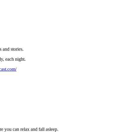
 and stories.
ly, each night.
⁠⁠⁠⁠⁠⁠⁠⁠⁠⁠⁠⁠⁠⁠⁠⁠⁠⁠⁠⁠⁠⁠⁠⁠⁠⁠⁠⁠⁠⁠⁠⁠⁠⁠⁠⁠⁠⁠⁠⁠⁠⁠⁠⁠⁠⁠⁠⁠⁠⁠⁠⁠⁠⁠⁠⁠⁠⁠⁠⁠⁠⁠⁠
re you can relax and fall asleep.