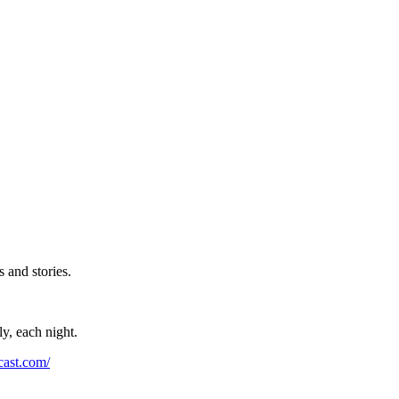
 and stories.
ly, each night.
⁠⁠⁠⁠⁠⁠⁠⁠⁠⁠⁠⁠⁠⁠⁠⁠⁠⁠⁠⁠⁠⁠⁠⁠⁠⁠⁠⁠⁠⁠⁠⁠⁠⁠⁠⁠⁠⁠⁠⁠⁠⁠⁠⁠⁠⁠⁠⁠⁠⁠⁠⁠⁠⁠⁠⁠⁠⁠⁠⁠⁠⁠⁠