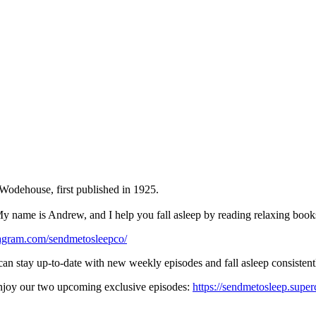
Wodehouse, first published in 1925.
y name is Andrew, and I help you fall asleep by reading relaxing books
⁠⁠⁠⁠⁠⁠⁠⁠⁠⁠⁠⁠⁠⁠⁠⁠⁠⁠⁠⁠⁠⁠⁠⁠⁠⁠https://www.instagram.com/sendmetosleepco/⁠⁠⁠⁠⁠⁠⁠⁠⁠⁠⁠⁠⁠⁠⁠⁠⁠⁠⁠⁠⁠⁠⁠⁠⁠⁠⁠⁠⁠⁠⁠⁠⁠⁠⁠⁠⁠⁠⁠⁠⁠⁠⁠⁠⁠⁠⁠⁠⁠⁠⁠⁠⁠⁠⁠⁠⁠⁠⁠⁠⁠⁠⁠⁠⁠⁠⁠⁠⁠⁠⁠⁠⁠⁠⁠⁠⁠⁠⁠⁠⁠⁠⁠⁠⁠⁠⁠⁠⁠⁠⁠⁠⁠⁠⁠⁠⁠⁠⁠⁠⁠⁠⁠⁠⁠⁠⁠⁠⁠⁠⁠⁠⁠⁠⁠⁠⁠⁠⁠⁠⁠⁠⁠⁠⁠⁠⁠⁠⁠⁠⁠⁠⁠⁠⁠⁠⁠⁠⁠⁠⁠⁠⁠⁠⁠⁠⁠⁠⁠⁠⁠⁠⁠⁠⁠⁠⁠⁠⁠⁠⁠⁠⁠⁠⁠⁠⁠
 can stay up-to-date with new weekly episodes and fall asleep consistent
enjoy our two upcoming exclusive episodes:
⁠⁠⁠⁠⁠⁠⁠⁠⁠⁠⁠⁠⁠⁠⁠⁠⁠⁠⁠⁠⁠⁠⁠⁠⁠⁠⁠⁠⁠⁠⁠⁠⁠⁠⁠⁠⁠⁠⁠⁠⁠⁠⁠⁠⁠⁠⁠⁠⁠⁠⁠⁠⁠⁠⁠⁠⁠⁠⁠⁠⁠⁠⁠⁠⁠⁠⁠⁠⁠⁠⁠⁠⁠⁠⁠⁠⁠⁠⁠⁠⁠⁠⁠⁠⁠⁠⁠⁠⁠⁠⁠⁠⁠⁠⁠⁠⁠⁠⁠⁠⁠⁠⁠⁠⁠⁠⁠⁠⁠⁠⁠⁠https://sendmetosleep.supercast.com/⁠⁠⁠⁠⁠⁠⁠⁠⁠⁠⁠⁠⁠⁠⁠⁠⁠⁠⁠⁠⁠⁠⁠⁠⁠⁠⁠⁠⁠⁠⁠⁠⁠⁠⁠⁠⁠⁠⁠⁠⁠⁠⁠⁠⁠⁠⁠