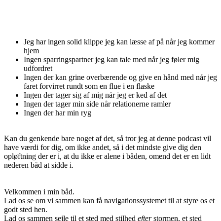
Jeg har ingen solid klippe jeg kan læsse af på når jeg kommer
hjem
Ingen sparringspartner jeg kan tale med når jeg føler mig
udfordret
Ingen der kan grine overbærende og give en hånd med når jeg
faret forvirret rundt som en flue i en flaske
Ingen der tager sig af mig når jeg er ked af det
Ingen der tager min side når relationerne ramler
Ingen der har min ryg
Kan du genkende bare noget af det, så tror jeg at denne podcast vil
have værdi for dig, om ikke andet, så i det mindste give dig den
opløftning der er i, at du ikke er alene i båden, omend det er en lidt
nederen båd at sidde i.
Velkommen i min båd.
Lad os se om vi sammen kan få navigationssystemet til at styre os et
godt sted hen.
Lad os sammen sejle til et sted med stilhed
efter
stormen, et sted