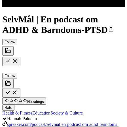
SelvMål | En podcast om
ADHD & Barndoms-PTSD
Follow
Follow
No ratings
Rate
Health & Fitness
Education
Society & Culture
Hannah Paludan
spreaker.com/podcast/selvmal-en-podcast-om-adhd-barndoms-