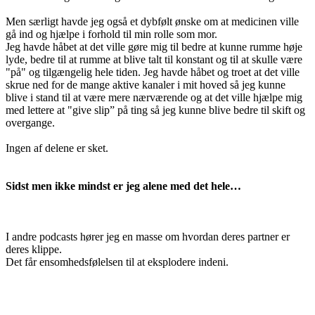
Men særligt havde jeg også et dybfølt ønske om at medicinen ville
gå ind og hjælpe i forhold til min rolle som mor.
Jeg havde håbet at det ville gøre mig til bedre at kunne rumme høje
lyde, bedre til at rumme at blive talt til konstant og til at skulle være
"på" og tilgængelig hele tiden. Jeg havde håbet og troet at det ville
skrue ned for de mange aktive kanaler i mit hoved så jeg kunne
blive i stand til at være mere nærværende og at det ville hjælpe mig
med lettere at "give slip” på ting så jeg kunne blive bedre til skift og
overgange.
Ingen af delene er sket.
Sidst men ikke mindst er jeg alene med det hele…
I andre podcasts hører jeg en masse om hvordan deres partner er
deres klippe.
Det får ensomhedsfølelsen til at eksplodere indeni.