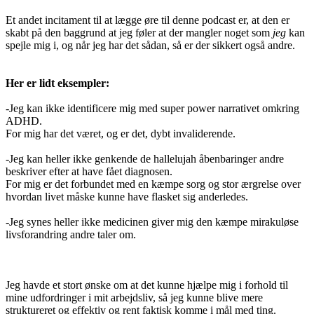
Et andet incitament til at lægge øre til denne podcast er, at den er
skabt på den baggrund at jeg føler at der mangler noget som
jeg
kan
spejle mig i, og når jeg har det sådan, så er der sikkert også andre.
Her er lidt eksempler:
-Jeg kan ikke identificere mig med super power narrativet omkring
ADHD.
For mig har det været, og er det, dybt invaliderende.
-Jeg kan heller ikke genkende de hallelujah åbenbaringer andre
beskriver efter at have fået diagnosen.
For mig er det forbundet med en kæmpe sorg og stor ærgrelse over
hvordan livet måske kunne have flasket sig anderledes.
-Jeg synes heller ikke medicinen giver mig den kæmpe mirakuløse
livsforandring andre taler om.
Jeg havde et stort ønske om at det kunne hjælpe mig i forhold til
mine udfordringer i mit arbejdsliv, så jeg kunne blive mere
struktureret og effektiv og rent faktisk komme i mål med ting.