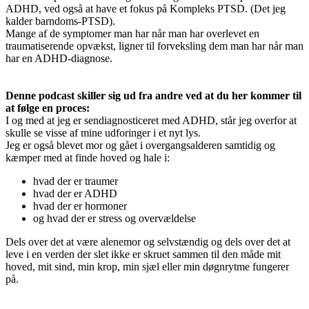
ADHD, ved også at have et fokus på Kompleks PTSD. (Det jeg
kalder barndoms-PTSD).
Mange af de symptomer man har når man har overlevet en
traumatiserende opvækst, ligner til forveksling dem man har når man
har en ADHD-diagnose.
Denne podcast skiller sig ud fra andre ved at du her kommer til
at følge en proces:
I og med at jeg er sendiagnosticeret med ADHD, står jeg overfor at
skulle se visse af mine udforinger i et nyt lys.
Jeg er også blevet mor og gået i overgangsalderen samtidig og
kæmper med at finde hoved og hale i:
hvad der er traumer
hvad der er ADHD
hvad der er hormoner
og hvad der er stress og overvældelse
Dels over det at være alenemor og selvstændig og dels over det at
leve i en verden der slet ikke er skruet sammen til den måde mit
hoved, mit sind, min krop, min sjæl eller min døgnrytme fungerer
på.