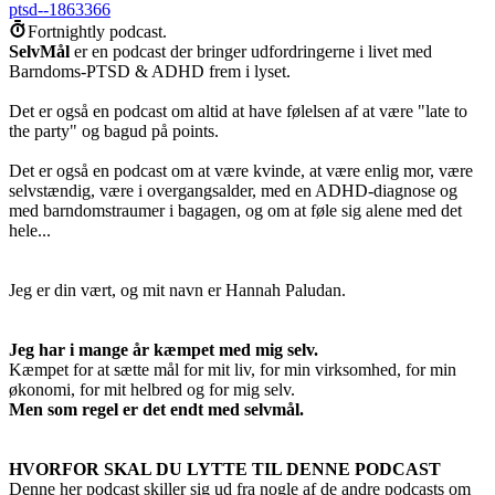
ptsd--1863366
Fortnightly podcast.
SelvMål
er en podcast der bringer udfordringerne i livet med
Barndoms-PTSD & ADHD frem i lyset.
Det er også en podcast om altid at have følelsen af at være "late to
the party" og bagud på points.
Det er også en podcast om at være kvinde, at være enlig mor, være
selvstændig, være i overgangsalder, med en ADHD-diagnose og
med barndomstraumer i bagagen, og om at føle sig alene med det
hele...
Jeg er din vært, og mit navn er Hannah Paludan.
Jeg har i mange år kæmpet med mig selv.
Kæmpet for at sætte mål for mit liv, for min virksomhed, for min
økonomi, for mit helbred og for mig selv.
Men som regel er det endt med selvmål.
HVORFOR SKAL DU LYTTE TIL DENNE PODCAST
Denne her podcast skiller sig ud fra nogle af de andre podcasts om