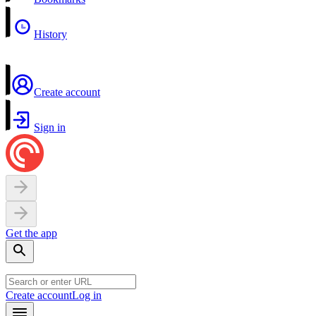
History
Create account
Sign in
Get the app
Create account
Log in