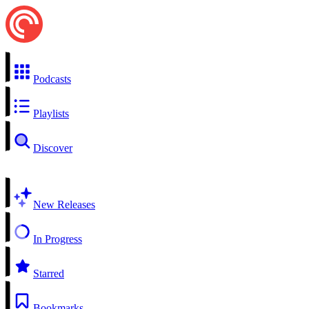
Podcasts
Playlists
Discover
New Releases
In Progress
Starred
Bookmarks