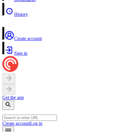
History
Create account
Sign in
Get the app
Create account
Log in