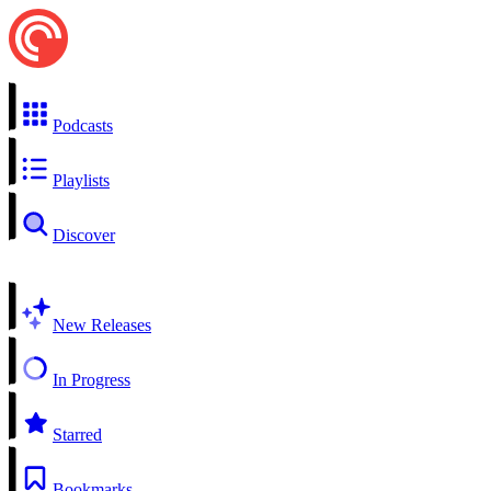
Podcasts
Playlists
Discover
New Releases
In Progress
Starred
Bookmarks