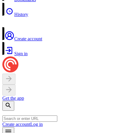
History
Create account
Sign in
Get the app
Create account
Log in