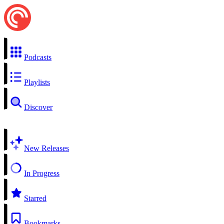
Podcasts
Playlists
Discover
New Releases
In Progress
Starred
Bookmarks