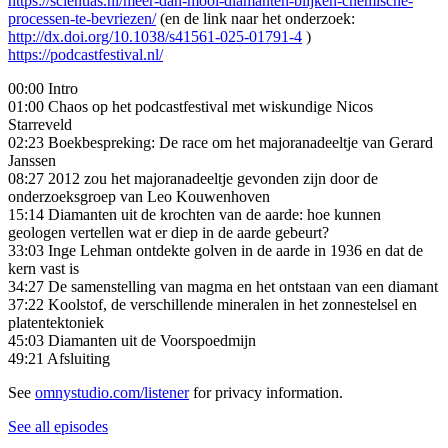
https://scientias.nl/meer-dan-mooi-diamanten-blijken-chemische-
processen-te-bevriezen/
(en de link naar het onderzoek:
http://dx.doi.org/10.1038/s41561-025-01791-4
)
https://podcastfestival.nl/
00:00 Intro
01:00 Chaos op het podcastfestival met wiskundige Nicos
Starreveld
02:23 Boekbespreking: De race om het majoranadeeltje van Gerard
Janssen
08:27 2012 zou het majoranadeeltje gevonden zijn door de
onderzoeksgroep van Leo Kouwenhoven
15:14 Diamanten uit de krochten van de aarde: hoe kunnen
geologen vertellen wat er diep in de aarde gebeurt?
33:03 Inge Lehman ontdekte golven in de aarde in 1936 en dat de
kern vast is
34:27 De samenstelling van magma en het ontstaan van een diamant
37:22 Koolstof, de verschillende mineralen in het zonnestelsel en
platentektoniek
45:03 Diamanten uit de Voorspoedmijn
49:21 Afsluiting
See
omnystudio.com/listener
for privacy information.
See all episodes