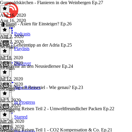
Gumpoldskirchen - Flanieren in den Weinbergen Ep.27
Aug 16, 2020
Aug 16, 2020
Thailand - Asien für Einsteiger? Ep.26
34 mins
Podcasts
Aug 2, 2020
Aug 2, 2020
Piran - Geheimtipp an der Adria Ep.25
36 mins
Playlists
Jul 18, 2020
Jul 18, 2020
Discover
Mikroreise an den Neusiedlersee Ep.24
24 mins
Jul 12, 2020
Jul 12, 2020
Nachhaltig am Reiseziel - Wie genau? Ep.23
New Releases
28 mins
Jul 3, 2020
In Progress
Jul 3, 2020
Nachhaltig Reisen Teil 2 - Umweltfreundlicher Packen Ep.22
25 mins
Starred
Jun 26, 2020
Jun 26, 2020
Nachhaltig Reisen Teil 1 - CO2 Kompensation & Co. Ep.21
Bookmarks
29 mins