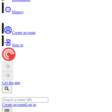
History
Create account
Sign in
Get the app
Create account
Log in