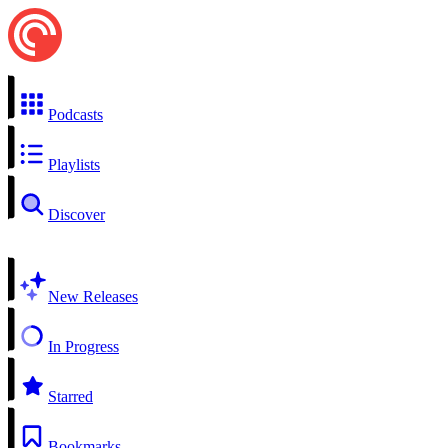
Podcasts
Playlists
Discover
New Releases
In Progress
Starred
Bookmarks